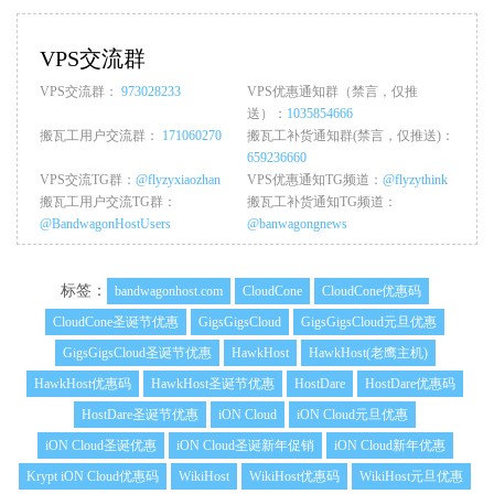
VPS交流群
VPS交流群：
973028233
VPS优惠通知群（禁言，仅推
送）：
1035854666
搬瓦工用户交流群：
171060270
搬瓦工补货通知群(禁言，仅推送)：
659236660
VPS交流TG群：
@flyzyxiaozhan
VPS优惠通知TG频道：
@flyzythink
搬瓦工用户交流TG群：
搬瓦工补货通知TG频道：
@BandwagonHostUsers
@banwagongnews
标签：
bandwagonhost.com
CloudCone
CloudCone优惠码
CloudCone圣诞节优惠
GigsGigsCloud
GigsGigsCloud元旦优惠
GigsGigsCloud圣诞节优惠
HawkHost
HawkHost(老鹰主机)
HawkHost优惠码
HawkHost圣诞节优惠
HostDare
HostDare优惠码
HostDare圣诞节优惠
iON Cloud
iON Cloud元旦优惠
iON Cloud圣诞优惠
iON Cloud圣诞新年促销
iON Cloud新年优惠
Krypt iON Cloud优惠码
WikiHost
WikiHost优惠码
WikiHost元旦优惠