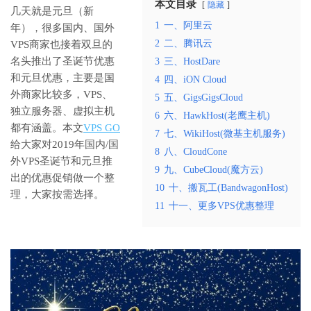
本文目录
隐藏
几天就是元旦（新
1
一、阿里云
年），很多国内、国外
2
二、腾讯云
VPS商家也接着双旦的
名头推出了圣诞节优惠
3
三、HostDare
和元旦优惠，主要是国
4
四、iON Cloud
外商家比较多，VPS、
5
五、GigsGigsCloud
独立服务器、虚拟主机
6
六、HawkHost(老鹰主机)
都有涵盖。本文
VPS GO
7
七、WikiHost(微基主机服务)
给大家对2019年国内/国
8
八、CloudCone
外VPS圣诞节和元旦推
9
九、CubeCloud(魔方云)
出的优惠促销做一个整
10
十、搬瓦工(BandwagonHost)
理，大家按需选择。
11
十一、更多VPS优惠整理