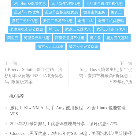
WikiHost圣诞节优惠
元旦新年VPS优惠
元旦新年虚拟主机优惠
圣诞节VPS优惠
圣诞节虚拟主机优惠
微基主机服务
搬瓦工
搬瓦工元旦优惠
搬瓦工圣诞节优惠
老鹰主机
老鹰主机优惠码
老鹰主机圣诞节优惠
腾讯云
腾讯云元旦优惠
腾讯云圣诞节优惠
阿里云
阿里云元旦优惠
阿里云圣诞节优惠
魔方云
魔方云优惠码
魔方云元旦优惠
魔方云圣诞节优惠
上一篇
下一篇
HKServerSolution新年促销：洛
SugarHosts(糖果主机)新年促
杉矶和圣何塞CN2 GIA 8折优惠
销：虚拟主机最高6折优惠，
码+限量版方案
VPS年付7折
相关推荐
搬瓦工 KiwiVM AI 助手 Amy 使用教程：不会 Linux 也能管理
VPS
2026年2月最新搬瓦工优惠码整理与分享，循环优惠6.77%
CloudCone黑五优惠：2核1G年付$10.59起，美国洛杉矶/里斯顿/圣