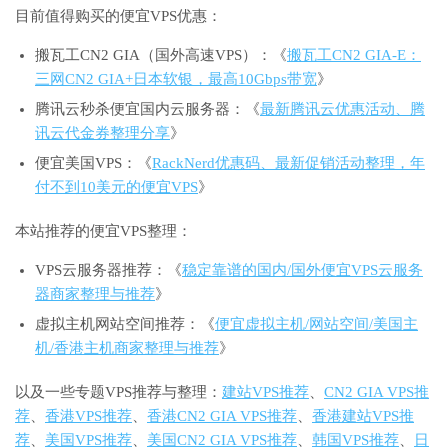
目前值得购买的便宜VPS优惠：
搬瓦工CN2 GIA（国外高速VPS）：《
搬瓦工CN2 GIA-E：
三网CN2 GIA+日本软银，最高10Gbps带宽
》
腾讯云秒杀便宜国内云服务器：《
最新腾讯云优惠活动、腾
讯云代金券整理分享
》
便宜美国VPS：《
RackNerd优惠码、最新促销活动整理，年
付不到10美元的便宜VPS
》
本站推荐的便宜VPS整理：
VPS云服务器推荐：《
稳定靠谱的国内/国外便宜VPS云服务
器商家整理与推荐
》
虚拟主机网站空间推荐：《
便宜虚拟主机/网站空间/美国主
机/香港主机商家整理与推荐
》
以及一些专题VPS推荐与整理：
建站VPS推荐
、
CN2 GIA VPS推
荐
、
香港VPS推荐
、
香港CN2 GIA VPS推荐
、
香港建站VPS推
荐
、
美国VPS推荐
、
美国CN2 GIA VPS推荐
、
韩国VPS推荐
、
日