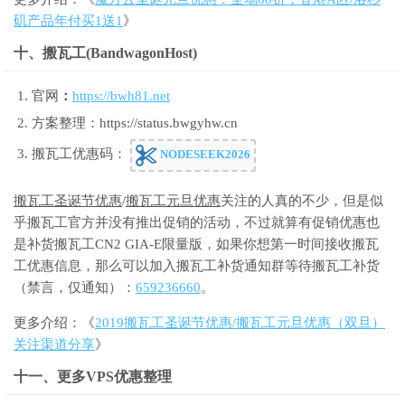
矶产品年付买1送1
》
十、搬瓦工(BandwagonHost)
官网
：
https://bwh81.net
方案整理：https://status.bwgyhw.cn
搬瓦工优惠码：
NODESEEK2026
搬瓦工圣诞节优惠
/
搬瓦工元旦优惠
关注的人真的不少，但是似
乎搬瓦工官方并没有推出促销的活动，不过就算有促销优惠也
是补货搬瓦工CN2 GIA-E限量版，如果你想第一时间接收搬瓦
工优惠信息，那么可以加入搬瓦工补货通知群等待搬瓦工补货
（禁言，仅通知）：
659236660
。
更多介绍：《
2019搬瓦工圣诞节优惠/搬瓦工元旦优惠（双旦）
关注渠道分享
》
十一、更多VPS优惠整理