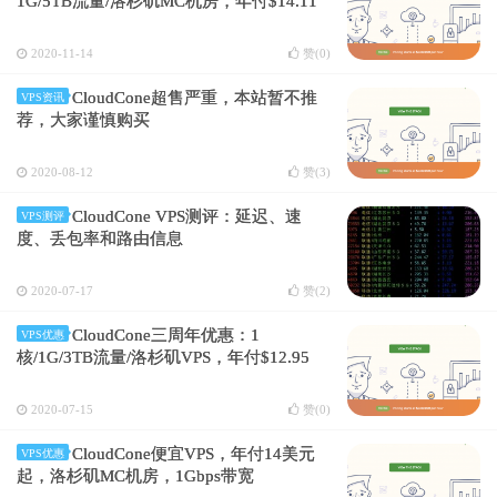
1G/5TB流量/洛杉矶MC机房，年付$14.11
2020-11-14
赞(
0
)
CloudCone超售严重，本站暂不推
VPS资讯
荐，大家谨慎购买
2020-08-12
赞(
3
)
CloudCone VPS测评：延迟、速
VPS测评
度、丢包率和路由信息
2020-07-17
赞(
2
)
CloudCone三周年优惠：1
VPS优惠
核/1G/3TB流量/洛杉矶VPS，年付$12.95
2020-07-15
赞(
0
)
CloudCone便宜VPS，年付14美元
VPS优惠
起，洛杉矶MC机房，1Gbps带宽