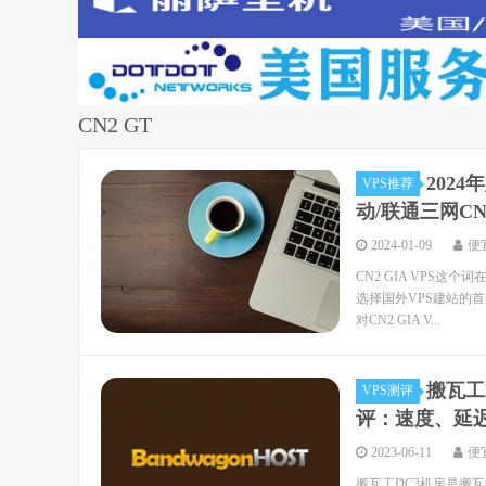
CN2 GT
202
VPS推荐
动/联通三网CN
2024-01-09
便
CN2 GIA VPS这
选择国外VPS建站的首选
对CN2 GIA V...
搬瓦工
VPS测评
评：速度、延
2023-06-11
便
搬瓦工DC3机房是搬瓦