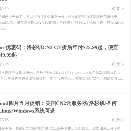
宜VPS
赞(
3
)
的六月促销已经开始了，与以往的月度促销不一样，这次的促销力度是循环75折优惠，
优惠10%，依然是美国CN2 VPS促销，圣何塞和洛杉矶2个机房可选，有Windows
u...
Dare优惠码：洛杉矶CN2 GT折后年付$25.99起，便宜
49.99起
宜VPS
赞(
3
)
21年4月最新的促销优惠码，全场洛杉矶CN2 GT VPS 65折，折后年付25.99美元起，
2 GIA VPS本身价格也是比较便宜的，年付49.99美元，需要美国CN2 VPS的朋友可以...
 Cloud四月五月促销：美国CN2云服务器(洛杉矶/圣何
inux/Windows系统可选
宜VPS
赞(
2
)
的促销都差不多，都是针对自家的美国CN2云服务器推出85折优惠，这次四月五月促销