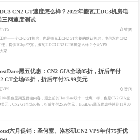
DC3 CN2 GT速度怎么样？2022年搬瓦工DC3机房电
通三网速度测试
宜VPS
赞(
9
)
工唯一一个CN2 GT机房，也是搬瓦工CN2 GT套餐的默认机房，电信双向CN2
，提供1Gbps带宽，搬瓦工DC3 CN2 GT速度怎么样？今天VPS
大家...
 HostDare黑五优惠：CN2 GIA全场85折，折后年付
N2 GT全场65折，折后年付25.99美元
宜VPS
赞(
3
)
了2021年黑色星期五促销内容，跟之前的HostDare双十一优惠一样，也是CN2 GIA全
9美元，CN2 GT全场65折，折后年付25.99美元，HostDare黑五优惠持续到11月30
Cloud六月促销：圣何塞、洛杉矶CN2 VPS年付75折优
ws