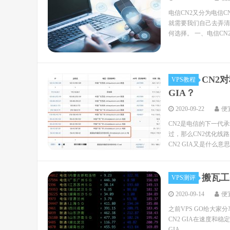
电信CN2又分为电信C
就需要我们自己去弄清楚到
何选择。 一、电信CN2.
CN2
VPS教程
GIA？
2020-09-22
便
CN2是电信的下一代承载
过，那么CN2优化线
CN2 GIA又是什么意思
搬瓦工C
VPS测评
2020-09-14
便
之前VPS GO给大家分享
CN2 GIA在速度和稳定
GIA...