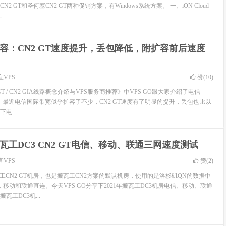
 GT和圣何塞CN2 GT两种促销方案，有Windows系统方案。 一、iON Cloud
.
容：CN2 GT速度提升，丢包降低，附扩容前后速度
宜VPS
赞(
10
)
2 GT / CN2 GIA线路概念介绍与VPS服务商推荐》中VPS GO跟大家介绍了电信
念，最近电信国际带宽似乎扩容了不少，CN2 GT速度有了明显的提升，丢包也比以
电...
1搬瓦工DC3 CN2 GT电信、移动、联通三网速度测试
宜VPS
赞(
2
)
工CN2 GT机房，也是搬瓦工CN2方案的默认机房，使用的是洛杉矶QN的数据中
T，移动和联通直连。今天VPS GO分享下2021年搬瓦工DC3机房电信、移动、联通
工DC3机...