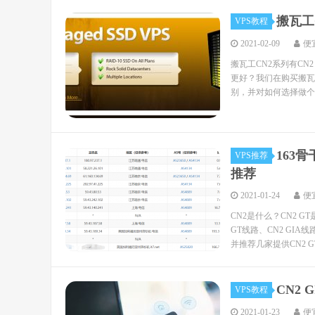
搬瓦工
VPS教程
2021-02-09
便
搬瓦工CN2系列有CN2
更好？我们在购买搬瓦
别，并对如何选择做个推荐
163骨
VPS推荐
推荐
2021-01-24
便
CN2是什么？CN2 G
GT线路、CN2 GI
并推荐几家提供CN2 GT.
CN2
VPS教程
2021-01-23
便