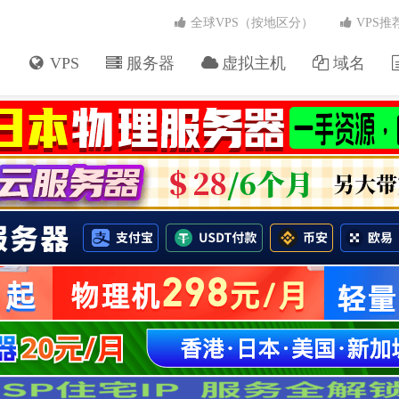
全球VPS（按地区分）
VPS推
VPS
服务器
虚拟主机
域名