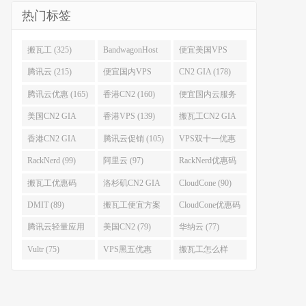
热门标签
搬瓦工 (325)
BandwagonHost
便宜美国VPS
(223)
(222)
腾讯云 (215)
便宜国内VPS
CN2 GIA (178)
(184)
腾讯云优惠 (165)
香港CN2 (160)
便宜国内云服务
器 (152)
美国CN2 GIA
香港VPS (139)
搬瓦工CN2 GIA
(141)
(118)
香港CN2 GIA
腾讯云促销 (105)
VPS双十一优惠
(111)
(102)
RackNerd (99)
阿里云 (97)
RackNerd优惠码
(93)
搬瓦工优惠码
洛杉矶CN2 GIA
CloudCone (90)
(92)
(92)
DMIT (89)
搬瓦工便宜方案
CloudCone优惠码
(86)
(82)
腾讯云轻量应用
美国CN2 (79)
华纳云 (77)
服务器 (82)
Vultr (75)
VPS黑五优惠
搬瓦工怎么样
(75)
(75)