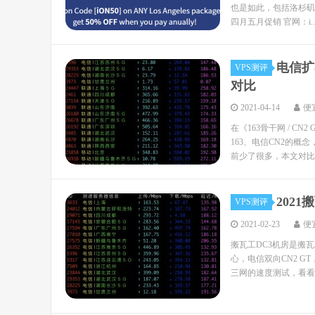
也是如此，包括洛杉矶CN2
四月五月促销 官网：i..
电信扩
VPS测评
对比
2021-04-14
便
在《163骨干网 / CN
163、电信CN2的概
前少了很多，本文对比下
202
VPS测评
2021-02-23
便
搬瓦工DC3机房是搬瓦
心，电信双向CN2 G
三网的速度测试，看看搬瓦