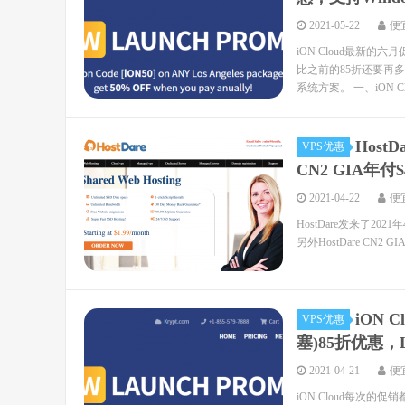
2021-05-22
便
iON Cloud最新
比之前的85折还要再多
系统方案。 一、iON Clo
Host
VPS优惠
CN2 GIA年付$
2021-04-22
便
HostDare发来了20
另外HostDare CN
iON
VPS优惠
塞)85折优惠，L
2021-04-21
便
iON Cloud每次