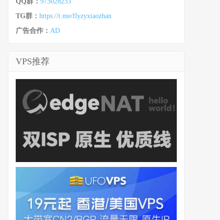
QQ群：
973028233
TG群：
https://t.me/flyzyxiaozhan
广告合作：
AD
VPS推荐