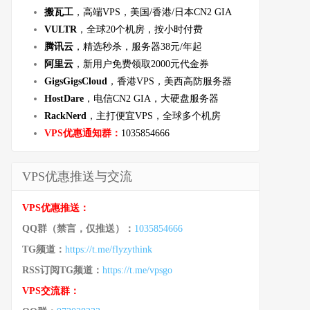
搬瓦工
，高端VPS，美国/香港/日本CN2 GIA
VULTR
，全球20个机房，按小时付费
腾讯云
，精选秒杀，服务器38元/年起
阿里云
，新用户免费领取2000元代金券
GigsGigsCloud
，香港VPS，美西高防服务器
HostDare
，电信CN2 GIA，大硬盘服务器
RackNerd
，主打便宜VPS，全球多个机房
VPS优惠通知群：
1035854666
VPS优惠推送与交流
VPS优惠推送：
QQ群（禁言，仅推送）：
1035854666
TG频道：
https://t.me/flyzythink
RSS订阅TG频道：
https://t.me/vpsgo
VPS交流群：