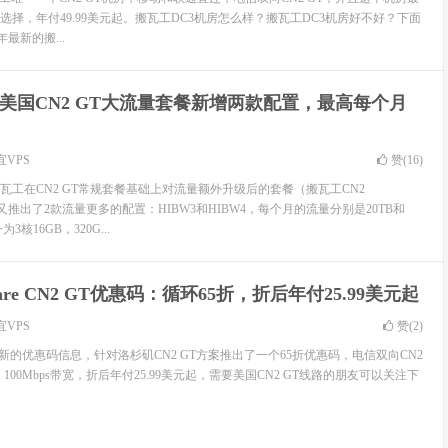
择，年付49.99美元起。搬瓦工DC3机房怎么样？搬瓦工DC3机房好不好？下面
年最新的搬...
美国CN2 GT大流量套餐新增两款配置，最高每个月
宜VPS
赞(
16
)
瓦工在CN2 GT常规套餐基础上对流量额外升级后的套餐（搬瓦工CN2
又推出了2款流量更多的配置：HIBW3和HIBW4，每个月的流量分别是20TB和
核16GB，320G...
Dare CN2 GT优惠码：循环65折，折后年付25.99美元起
宜VPS
赞(
2
)
来了最新的优惠码信息，针对洛杉矶CN2 GT方案推出了一个65折优惠码，电信双向CN2
00Mbps带宽，折后年付25.99美元起，需要美国CN2 GT线路的朋友可以关注下