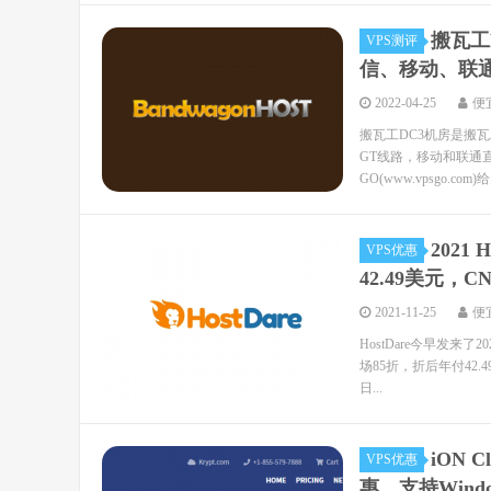
搬瓦工
VPS测评
信、移动、联
2022-04-25
便
搬瓦工DC3机房是搬瓦
GT线路，移动和联通直连
GO(www.vpsgo.com)给
2021
VPS优惠
42.49美元，C
2021-11-25
便
HostDare今早发来
场85折，折后年付42.4
日...
iON 
VPS优惠
惠，支持Windo