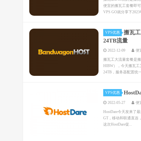
便宜的搬瓦工套餐即可选
VPS GO就分享下2023
搬瓦工
VPS优惠
24TB流量
2022-12-09
便
搬瓦工大流量套餐是搬
HIBW），今天搬瓦工
24TB，服务器配置统一为3
Host
VPS优惠
2022-05-27
便
HostDare今天发
GT，移动和联通直连，1
这次HostDare促...