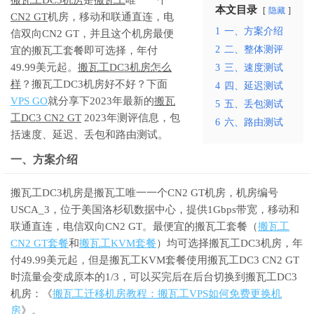
本文目录
隐藏
CN2 GT
机房，移动和联通直连，电
1
一、方案介绍
信双向CN2 GT，并且这个机房最便
2
二、整体测评
宜的搬瓦工套餐即可选择，年付
49.99美元起。
搬瓦工DC3机房怎么
3
三、速度测试
样
？搬瓦工DC3机房好不好？下面
4
四、延迟测试
VPS GO
就分享下2023年最新的
搬瓦
5
五、丢包测试
工DC3 CN2 GT
2023年测评信息，包
6
六、路由测试
括速度、延迟、丢包和路由测试。
一、方案介绍
搬瓦工DC3机房是搬瓦工唯一一个CN2 GT机房，机房编号
USCA_3，位于美国洛杉矶数据中心，提供1Gbps带宽，移动和
联通直连，电信双向CN2 GT。最便宜的搬瓦工套餐（
搬瓦工
CN2 GT套餐
和
搬瓦工KVM套餐
）均可选择搬瓦工DC3机房，年
付49.99美元起，但是搬瓦工KVM套餐使用搬瓦工DC3 CN2 GT
时流量会变成原本的1/3，可以买完后在后台切换到搬瓦工DC3
机房：《
搬瓦工迁移机房教程：搬瓦工VPS如何免费更换机
房
》。