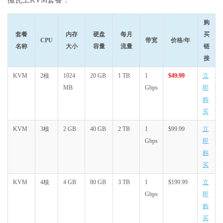
购
套餐
内存
硬盘
每月
买
CPU
带宽
价格/年
名称
大小
容量
流量
链
接
KVM
2核
1024
20 GB
1 TB
1
$49.99
立
MB
Gbps
即
购
买
KVM
3核
2 GB
40 GB
2 TB
1
$99.99
立
Gbps
即
购
买
KVM
4核
4 GB
80 GB
3 TB
1
$199.99
立
Gbps
即
购
买