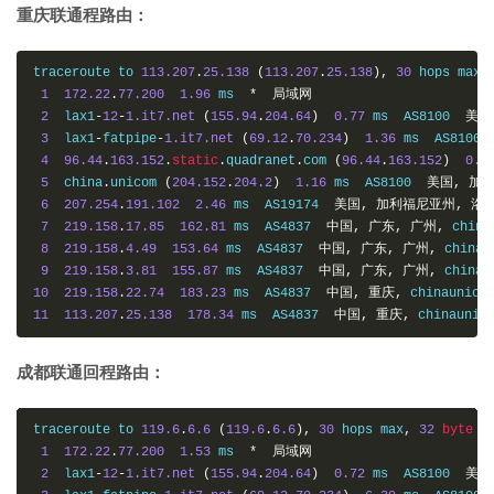
重庆联通程路由：
traceroute to 
113.207
.
25.138
(
113.207
.
25.138
),
30
 hops max
,
1
172.22
.
77.200
1.96
 ms  
*
局域网
2
  lax1
-
12
-
1.it7.net
(
155.94
.
204.64
)
0.77
 ms  AS8100  
美国
3
  lax1
-
fatpipe
-
1.it7.net
(
69.12
.
70.234
)
1.36
 ms  AS8100 
4
96.44
.
163.152
.
static
.
quadranet
.
com 
(
96.44
.
163.152
)
0.3
5
  china
.
unicom 
(
204.152
.
204.2
)
1.16
 ms  AS8100  
美国,
加利
6
207.254
.
191.102
2.46
 ms  AS19174  
美国,
加利福尼亚州,
洛
7
219.158
.
17.85
162.81
 ms  AS4837  
中国,
广东,
广州,
 china
8
219.158
.
4.49
153.64
 ms  AS4837  
中国,
广东,
广州,
 chinau
9
219.158
.
3.81
155.87
 ms  AS4837  
中国,
广东,
广州,
 chinau
10
219.158
.
22.74
183.23
 ms  AS4837  
中国,
重庆,
 chinaunico
11
113.207
.
25.138
178.34
 ms  AS4837  
中国,
重庆,
 chinaunic
成都联通回程路由：
traceroute to 
119.6
.
6.6
(
119.6
.
6.6
),
30
 hops max
,
32
byte
 pa
1
172.22
.
77.200
1.53
 ms  
*
局域网
2
  lax1
-
12
-
1.it7.net
(
155.94
.
204.64
)
0.72
 ms  AS8100  
美国