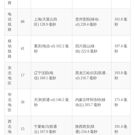
路
电
信
上海(天翼云四
贵州贵阳(移动-
161.8 毫
88
线
区) 128.9 毫秒
xf) 228.4 毫秒
秒
路
移
动
重庆(电信-xf) 162.2 毫
四川眉山(移
197.4 毫
41
线
秒
动) 222.6 毫秒
秒
路
东
北
辽宁沈阳(电
黑龙江哈尔滨(联通-
193.8 毫
17
地
信) 169.1 毫秒
xf) 216.7 毫秒
秒
区
华
北
天津(联通-xf) 146.2 毫
内蒙古呼和浩特(移
171.4 毫
36
地
秒
动云) 203.7 毫秒
秒
区
西
北
宁夏银川(联通
陕西西安(联
191.4 毫
15
地
云) 167.0 毫秒
通) 234.4 毫秒
秒