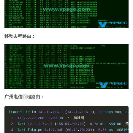
移动去程路由：
广州电信回程路由：
traceroute to 
14.215
.
116.1
(
14.215
.
116.1
),
30
 hops max
,
32
1
172.22
.
77.200
2.09
 ms  
*
局域网
2
  lax1
-
12
-
1.it7.net
(
155.94
.
204.64
)
0.78
 ms  AS8100  
美国
3
  lax1
-
fatpipe
-
1.it7.net
(
69.12
.
70.234
)
0.36
 ms  AS8100 