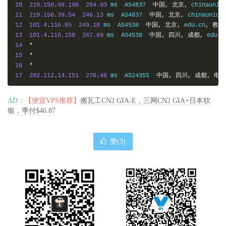
10
219.158
.
99.198
254.93
 ms  AS4837  
中国,
北京,
 chinaunic
11
219.158
.
39.54
246.13
 ms  AS4837  
中国,
北京,
 chinaunico
12
101.4
.
116.65
249.10
 ms  AS4538  
中国,
北京,
 edu
.
cn
,
教育
13
101.4
.
116.158
267.69
 ms  AS4538  
中国,
四川,
成都,
 edu
.
c
14
*
15
*
16
*
17
202.112
.
14.151
276.46
 ms  AS24355  
中国,
四川,
成都,
电子
AD：
【便宜VPS推荐】
搬瓦工CN2 GIA-E，三网CN2 GIA+日本软
银，季付$46.87
赞(
3
)