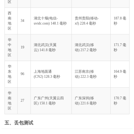
区
西
南
湖北十堰(电信-
贵州贵阳(移动-
187.8 毫
34
地
uvidc.com) 148.1 毫秒
xf) 228.4 毫秒
秒
区
华
中
湖北武汉(天翼
湖北武汉(移
171.7 毫
19
地
云) 141.8 毫秒
动) 217.2 毫秒
秒
区
华
东
上海地面通
江苏南京(移
164.9 毫
96
地
(CN2) 128.3 毫秒
动) 222.3 毫秒
秒
区
华
南
广东广州(天翼云四
广东深圳(移
170.7 毫
27
地
区) 150.1 毫秒
动) 221.6 毫秒
秒
区
五、丢包测试