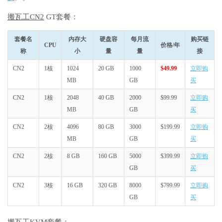
搬瓦工CN2
GT套餐：
套餐名
内存大
硬盘容
每月流
购买链
CPU
价格/年
称
小
量
量
接
CN2
1核
1024
20 GB
1000
$49.99
立即购
MB
GB
买
CN2
1核
2048
40 GB
2000
$99.99
立即购
MB
GB
买
CN2
2核
4096
80 GB
3000
$199.99
立即购
MB
GB
买
CN2
2核
8 GB
160 GB
5000
$399.99
立即购
GB
买
CN2
3核
16 GB
320 GB
8000
$799.99
立即购
GB
买
搬瓦工KVM套餐：