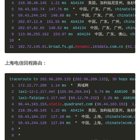
4
218.30
.
48.145
1.21
 ms  AS4134  
美国,
加利福尼亚州,
洛杉矶
5
59.43
.
182.74
147.76
 ms  
*
中国,
广东,
广州,
 chinateleco
6
59.43
.
244.142
148.88
 ms  
*
中国,
广东,
广州,
 chinatelec
7
202.97
.
12.6
151.55
 ms  AS4134  
中国,
广东,
广州,
 chinate
8
202.97
.
82.65
148.62
 ms  AS4134  
中国,
广东,
广州,
 chinat
9
113.96
.
255.162
153.97
 ms  AS4134  
中国,
广东,
佛山,
 chin
10
*
11
182.72
.
145.61
.
broad
.
fs
.
gd
.
dynamic
.
163data
.
com
.
cn 
(
61.14
上海电信回程路由：
traceroute to 
202.96
.
209.133
(
202.96
.
209.133
),
30
 hops max
,
1
172.22
.
77.200
1.14
 ms  
*
局域网
2
  lax1
-
12
-
1.it7.net
(
155.94
.
204.64
)
5.74
 ms  AS8100  
美国
3
  lax1
-
fatpipe
-
1.it7.net
(
69.12
.
70.232
)
2.26
 ms  AS8100 
4
96.44
.
163.153
.
static
.
quadranet
.
com 
(
96.44
.
163.153
)
1.8
5
218.30
.
48.145
1.22
 ms  AS4134  
美国,
加利福尼亚州,
洛杉矶
6
59.43
.
184.157
127.18
 ms  
*
中国,
上海,
 chinatelecom
.
co
7
59.43
.
244.126
127.84
 ms  
*
中国,
上海,
 chinatelecom
.
co
8
*
9
*