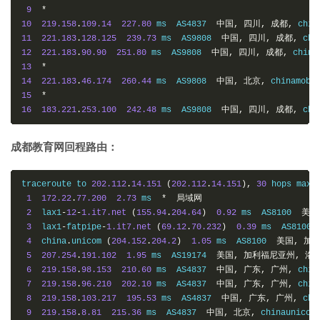
9
*
10
219.158
.
109.14
227.80
 ms  AS4837  
中国,
四川,
成都,
 chin
11
221.183
.
128.125
239.73
 ms  AS9808  
中国,
四川,
成都,
 chi
12
221.183
.
90.90
251.80
 ms  AS9808  
中国,
四川,
成都,
 china
13
*
14
221.183
.
46.174
260.44
 ms  AS9808  
中国,
北京,
 chinamobi
15
*
16
183.221
.
253.100
242.48
 ms  AS9808  
中国,
四川,
成都,
 chi
成都教育网回程路由：
traceroute to 
202.112
.
14.151
(
202.112
.
14.151
),
30
 hops max
,
1
172.22
.
77.200
2.73
 ms  
*
局域网
2
  lax1
-
12
-
1.it7.net
(
155.94
.
204.64
)
0.92
 ms  AS8100  
美国
3
  lax1
-
fatpipe
-
1.it7.net
(
69.12
.
70.232
)
0.39
 ms  AS8100 
4
  china
.
unicom 
(
204.152
.
204.2
)
1.05
 ms  AS8100  
美国,
加利
5
207.254
.
191.102
1.95
 ms  AS19174  
美国,
加利福尼亚州,
洛
6
219.158
.
98.153
210.60
 ms  AS4837  
中国,
广东,
广州,
 chin
7
219.158
.
96.210
202.10
 ms  AS4837  
中国,
广东,
广州,
 chin
8
219.158
.
103.217
195.53
 ms  AS4837  
中国,
广东,
广州,
 chi
9
219.158
.
8.81
215.36
 ms  AS4837  
中国,
北京,
 chinaunicom