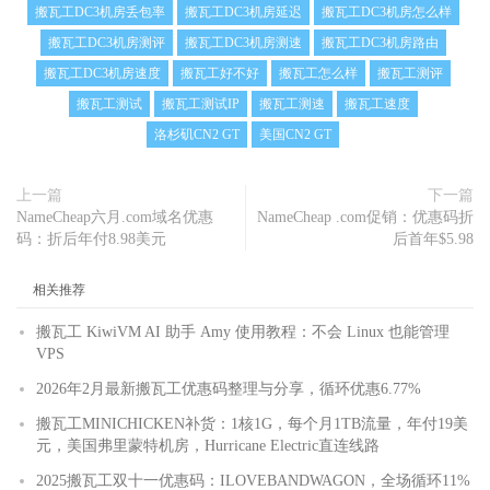
搬瓦工DC3机房丢包率
搬瓦工DC3机房延迟
搬瓦工DC3机房怎么样
搬瓦工DC3机房测评
搬瓦工DC3机房测速
搬瓦工DC3机房路由
搬瓦工DC3机房速度
搬瓦工好不好
搬瓦工怎么样
搬瓦工测评
搬瓦工测试
搬瓦工测试IP
搬瓦工测速
搬瓦工速度
洛杉矶CN2 GT
美国CN2 GT
上一篇
下一篇
NameCheap六月.com域名优惠
NameCheap .com促销：优惠码折
码：折后年付8.98美元
后首年$5.98
相关推荐
搬瓦工 KiwiVM AI 助手 Amy 使用教程：不会 Linux 也能管理
VPS
2026年2月最新搬瓦工优惠码整理与分享，循环优惠6.77%
搬瓦工MINICHICKEN补货：1核1G，每个月1TB流量，年付19美
元，美国弗里蒙特机房，Hurricane Electric直连线路
2025搬瓦工双十一优惠码：ILOVEBANDWAGON，全场循环11%