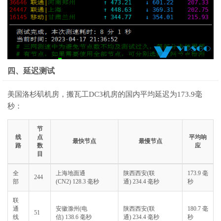
四、延迟测试
美国洛杉矶机房，搬瓦工DC3机房的国内平均延迟为173.9毫
秒：
节
线
点
平均响
最快节点
最慢节点
路
数
应
目
全
上海地面通
陕西西安(联
173.9 毫
244
部
(CN2) 128.3 毫秒
通) 234.4 毫秒
秒
联
通
安徽滁州(电
陕西西安(联
180.7 毫
51
线
信) 138.6 毫秒
通) 234.4 毫秒
秒