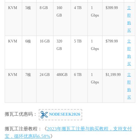
KVM
5核
8 GB
160
4 TB
1
$399.99
立
GB
Gbps
即
购
买
KVM
6核
16 GB
320
5 TB
1
$799.99
立
GB
Gbps
即
购
买
KVM
7核
24 GB
480GB
6 TB
1
$1,199.99
立
Gbps
即
购
买
搬瓦工优惠码：
NODESEEK2026
搬瓦工注册教程：《
2023年搬瓦工注册与购买教程，支持支付
宝，循环优惠码6.58%
》