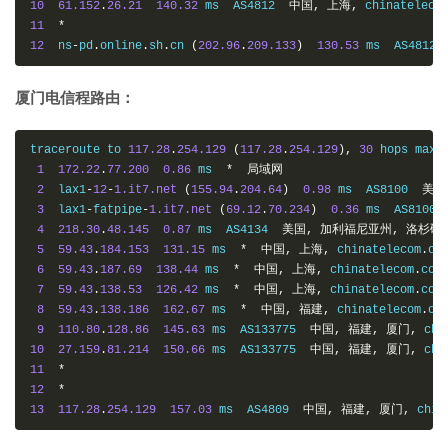
10
61.152
.
26.21
140.32
 ms  AS4812  
中国,
上海,
 chinateleco
11
*
12
  ns
-
pd
.
online
.
sh
.
cn 
(
202.96
.
209.133
)
130.53
 ms  AS4812 
厦门电信程路由：
traceroute to 
117.28
.
254.129
(
117.28
.
254.129
),
30
 hops max
,
1
172.22
.
77.200
0.86
 ms  
*
局域网
2
  lax1
-
12
-
1.it7.net
(
155.94
.
204.64
)
0.98
 ms  AS8100  
美国
3
  lax1
-
fatpipe
-
1.it7.net
(
69.12
.
70.234
)
0.36
 ms  AS8100 
4
218.30
.
48.145
0.87
 ms  AS4134  
美国,
加利福尼亚州,
洛杉矶
5
59.43
.
184.153
131.15
 ms  
*
中国,
上海,
 chinatelecom
.
co
6
59.43
.
187.69
138.44
 ms  
*
中国,
上海,
 chinatelecom
.
com
7
59.43
.
138.53
126.42
 ms  
*
中国,
上海,
 chinatelecom
.
com
8
59.43
.
138.186
162.67
 ms  
*
中国,
福建,
 chinatelecom
.
co
9
110.80
.
128.86
145.63
 ms  AS133775  
中国,
福建,
厦门,
 chi
10
27.159
.
81.214
150.66
 ms  AS133775  
中国,
福建,
厦门,
 chi
11
*
12
*
13
117.28
.
254.129
157.03
 ms  AS4809  
中国,
福建,
厦门,
 chin