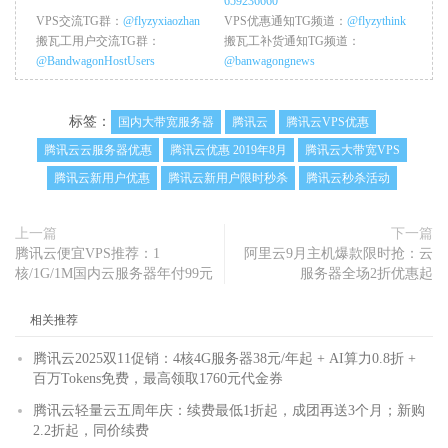
659236660
VPS交流TG群：
@flyzyxiaozhan
VPS优惠通知TG频道：
@flyzythink
搬瓦工用户交流TG群：
搬瓦工补货通知TG频道：
@BandwagonHostUsers
@banwagongnews
标签：
国内大带宽服务器
腾讯云
腾讯云VPS优惠
腾讯云云服务器优惠
腾讯云优惠 2019年8月
腾讯云大带宽VPS
腾讯云新用户优惠
腾讯云新用户限时秒杀
腾讯云秒杀活动
上一篇
下一篇
腾讯云便宜VPS推荐：1
阿里云9月主机爆款限时抢：云
核/1G/1M国内云服务器年付99元
服务器全场2折优惠起
相关推荐
腾讯云2025双11促销：4核4G服务器38元/年起 + AI算力0.8折 +
百万Tokens免费，最高领取1760元代金券
腾讯云轻量云五周年庆：续费最低1折起，成团再送3个月；新购
2.2折起，同价续费