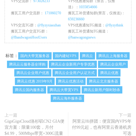
VPS交流群：
973028233
VPS优惠通知群（禁言，仅推
送）：
1035854666
搬瓦工用户交流群：
171060270
搬瓦工补货通知群(禁言，仅推送)：
659236660
VPS交流TG群：
@flyzyxiaozhan
VPS优惠通知TG频道：
@flyzythink
搬瓦工用户交流TG群：
搬瓦工补货通知TG频道：
@BandwagonHostUsers
@banwagongnews
标签：
国内大带宽服务器
国内建站VPS
腾讯云
腾讯云上海服务器
腾讯云云服务器全球购
腾讯云企业新用户专享优惠
腾讯云企业用户
腾讯云企业用户优惠
腾讯云企业用户认证方式
腾讯云优惠
腾讯云优惠 2019年9月
腾讯云优惠活动
腾讯云北京服务器
腾讯云国内服务器
腾讯云大带宽VPS
腾讯云新用户限时秒杀
腾讯云海外服务器
上一篇
下一篇
GigsGigsCloud洛杉矶CN2 GIA便
阿里云Hi拼团：便宜国内VPS年
宜方案：限量100套，月付
付99元起，也有阿里云香港机房
$4.99，500Mbps带宽+300G流量
可选