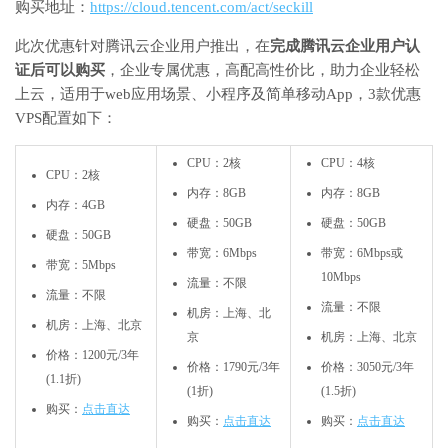
购买地址：
https://cloud.tencent.com/act/seckill
此次优惠针对腾讯云企业用户推出，在
完成腾讯云企业用户认
证后可以购买
，企业专属优惠，高配高性价比，助力企业轻松
上云，适用于web应用场景、小程序及简单移动App，3款优惠
VPS配置如下：
CPU：2核
CPU：4核
CPU：2核
内存：8GB
内存：8GB
内存：4GB
硬盘：50GB
硬盘：50GB
硬盘：50GB
带宽：6Mbps
带宽：6Mbps或
带宽：5Mbps
10Mbps
流量：不限
流量：不限
流量：不限
机房：上海、北
机房：上海、北京
京
机房：上海、北京
价格：1200元/3年
价格：1790元/3年
价格：3050元/3年
(1.1折)
(1折)
(1.5折)
购买：
点击直达
购买：
点击直达
购买：
点击直达