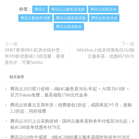
标签：
腾讯云
腾讯云云服务器优惠
腾讯云优惠活动
腾讯云数据库优惠
腾讯云服务器优惠
腾讯云秒杀活动
腾讯云精选秒杀
上一篇
下一篇
DMIT香港HKG机房全线补货：
WikiHost上线圣何塞电信163独
年付9折优惠或1.3倍流量，香港
立服务器，优惠码799/月
原生IP，可看Netflix
相关推荐
腾讯云2025双11促销：4核4G服务器38元/年起 + AI算力0.8折 +
百万Tokens免费，最高领取1760元代金券
腾讯云轻量云五周年庆：续费最低1折起，成团再送3个月；新购
2.2折起，同价续费
腾讯云2025上云采购促销：国内云服务器秒杀年付低至38元起，4
核4G3M首单优惠年付79元
腾讯云618年中盛惠：4核4G3M轻量云服务器限时秒杀年付38元，