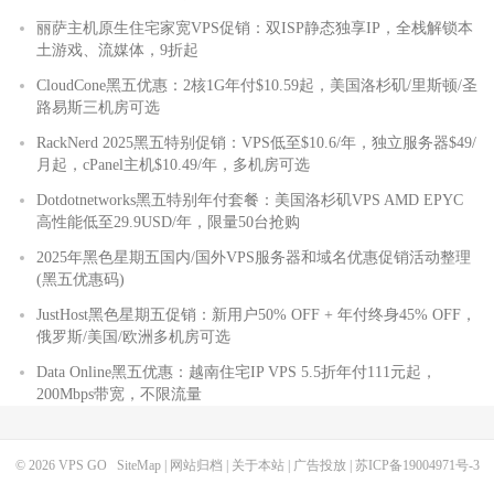
丽萨主机原生住宅家宽VPS促销：双ISP静态独享IP，全栈解锁本
土游戏、流媒体，9折起
CloudCone黑五优惠：2核1G年付$10.59起，美国洛杉矶/里斯顿/圣
路易斯三机房可选
RackNerd 2025黑五特别促销：VPS低至$10.6/年，独立服务器$49/
月起，cPanel主机$10.49/年，多机房可选
Dotdotnetworks黑五特别年付套餐：美国洛杉矶VPS AMD EPYC
高性能低至29.9USD/年，限量50台抢购
2025年黑色星期五国内/国外VPS服务器和域名优惠促销活动整理
(黑五优惠码)
JustHost黑色星期五促销：新用户50% OFF + 年付终身45% OFF，
俄罗斯/美国/欧洲多机房可选
Data Online黑五优惠：越南住宅IP VPS 5.5折年付111元起，
200Mbps带宽，不限流量
© 2026
VPS GO
SiteMap
|
网站归档
|
关于本站
|
广告投放
|
苏ICP备19004971号-3