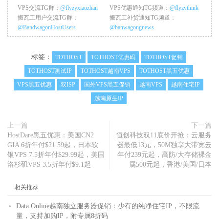
VPS交流TG群：
@flyzyxiaozhan
VPS优惠通知TG频道：
@flyzythink
搬瓦工用户交流TG群：
搬瓦工补货通知TG频道：
@BandwagonHostUsers
@banwagongnews
标签：
TOTHOST
TOTHOST优惠码
TOTHOST促销
TOTHOST测试IP
TOTHOST越南VPS
TOTHOST黑五优惠
VPS黑五优惠
双ISP
国外VPS黑五促销
越南VPS
越南住宅IP
越南原生IP
上一篇
下一篇
HostDare黑五优惠：美国CN2
恒创科技双11底价开抢：云服务
GIA 6折年付$21.59起，日本软
器最低13元，50M独享大带宽云
银VPS 7.5折年付$29.99起，美国
年付239元起，高防/大存储裸金
洛杉矶VPS 3.5折年付$9.1起
属500元起，香港/美国/日本
相关推荐
Data Online越南独立服务器促销：少有的纯净住宅IP，不限流
量，支持加购IP，附专属8折码