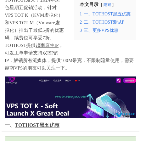
本文目录
隐藏
色星期五促销活动，针对
1
一、TOTHOST黑五优惠
VPS TOT K（KVM虚拟化）
2
二、TOTHOST测试P
和VPS TOT M（Vmware虚
拟化）推出了最低5折的优惠
3
三、更多VPS优惠
码，续费也可享受7折。
TOTHOST提供
越南原生IP
，
可发工单申请支持
双ISP
的
IP，解锁所有流媒体，提供100M带宽，不限制流量使用，需要
越南VPS
的朋友可以关注一下。
一、
TOTHOST黑五优惠