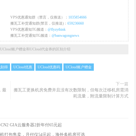
VPS优惠通知群（禁言，仅推送）：
1035854666
搬瓦工补货通知群(禁言，仅推送)：
659236660
VPS优惠通知TG频道：
@flyzythink
搬瓦工补货通知TG频道：
@banwagongnews
UCloud账户赠金和UCloud代金券的区别介绍
d优刻得
UCloud优惠
UCloud优惠码
UCloud账户赠金
下一篇
，最
搬瓦工更换机房免费并且没有次数限制，但每次迁移机房需消
耗流量，附流量限制计算方式
CN2 GIA云服务器2折年付65元起
+云主机打包售卖，月付仅54元起，海外多机房可选