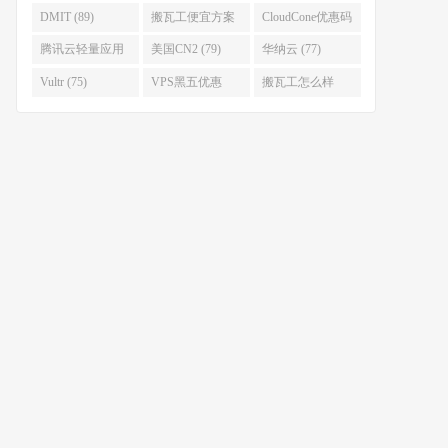
(92)
(92)
DMIT (89)
搬瓦工便宜方案
CloudCone优惠码
(86)
(82)
腾讯云轻量应用
美国CN2 (79)
华纳云 (77)
服务器 (82)
Vultr (75)
VPS黑五优惠
搬瓦工怎么样
(75)
(75)