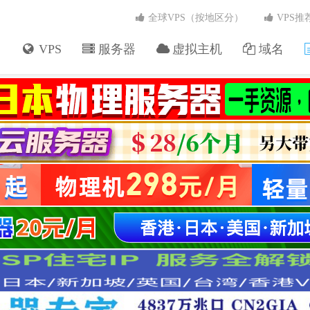
全球VPS（按地区分）
VPS推
VPS
服务器
虚拟主机
域名