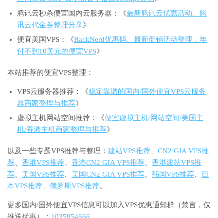
腾讯云秒杀便宜国内云服务器：《
最新腾讯云优惠活动、腾
讯云代金券整理分享
》
便宜美国VPS：《
RackNerd优惠码、最新促销活动整理，年
付不到10美元的便宜VPS
》
本站推荐的便宜VPS整理：
VPS云服务器推荐：《
稳定靠谱的国内/国外便宜VPS云服务
器商家整理与推荐
》
虚拟主机网站空间推荐：《
便宜虚拟主机/网站空间/美国主
机/香港主机商家整理与推荐
》
以及一些专题VPS推荐与整理：
建站VPS推荐
、
CN2 GIA VPS推
荐
、
香港VPS推荐
、
香港CN2 GIA VPS推荐
、
香港建站VPS推
荐
、
美国VPS推荐
、
美国CN2 GIA VPS推荐
、
韩国VPS推荐
、
日
本VPS推荐
、
俄罗斯VPS推荐
。
更多国内/国外便宜VPS信息可以加入VPS优惠通知群（禁言，仅
推送优惠）：
1035854666