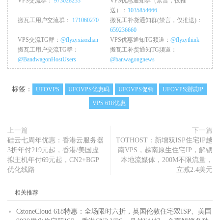
VPS交流群：
973028233
VPS优惠通知群（禁言，仅推
送）：
1035854666
搬瓦工用户交流群：
171060270
搬瓦工补货通知群(禁言，仅推送)：
659236660
VPS交流TG群：
@flyzyxiaozhan
VPS优惠通知TG频道：
@flyzythink
搬瓦工用户交流TG群：
搬瓦工补货通知TG频道：
@BandwagonHostUsers
@banwagongnews
标签：
UFOVPS
UFOVPS优惠码
UFOVPS促销
UFOVPS测试IP
VPS 618优惠
上一篇
下一篇
硅云七周年优惠：香港云服务器
TOTHOST：新增双ISP住宅IP越
3折年付219元起，香港/美国虚
南VPS，越南原生住宅IP，解锁
拟主机年付69元起，CN2+BGP
本地流媒体，200M不限流量，
优化线路
立减2.4美元
相关推荐
CstoneCloud 618特惠：全场限时六折，英国伦敦住宅双ISP、美国