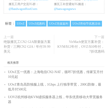
搬瓦工用户交流TG群：
搬瓦工补货通知TG频道：
@BandwagonHostUsers
@banwagongnews
标签：
UOvZ
UOvZ优惠码
UOvZ充值返利
UOvZ劳动节优惠活动
上一篇
下一篇
绝版搬瓦工CN2 GIA限量版方案
VirMach便宜方案补货：
补货 / 三网CN2 GIA / 年付39.99
KVM/$12年付，OVZ/$10年付，
美元
7折优惠码
相关推荐
UOvZ五一优惠：上海电信CN2-NAT，循环7折优惠，传家宝月付
10元起
UOvZ青岛高防独服上线，1Gbps 上行独享带宽，200G防御，最
低月付500元
UOVZ杭州移动KVM虚拟服务器上线，华东优质移动大带宽服务
器