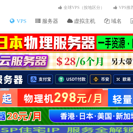
全球VPS（按地区分）
VPS推
VPS
服务器
虚拟主机
域名