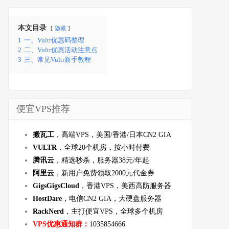
本文目录
隐藏
1
一、Vultr优惠码整理
2
二、Vultr优惠活动注意点
3
三、常见Vultr新手教程
便宜VPS推荐
搬瓦工
，高端VPS，美国/香港/日本CN2 GIA
VULTR
，全球20个机房，按小时付费
腾讯云
，精选秒杀，服务器38元/年起
阿里云
，新用户免费领取2000元代金券
GigsGigsCloud
，香港VPS，美西高防服务器
HostDare
，电信CN2 GIA，大硬盘服务器
RackNerd
，主打便宜VPS，全球多个机房
VPS优惠通知群：
1035854666