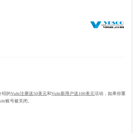
。
介绍的
Vultr注册送50美元
和
Vultr新用户送100美元
活动，如果你重
ltr账号被关闭。