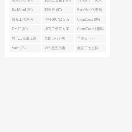
香港CN2 GIA
腾讯云促销 (105)
VPS双十一优惠
(111)
(102)
RackNerd (99)
阿里云 (97)
RackNerd优惠码
(93)
搬瓦工优惠码
洛杉矶CN2 GIA
CloudCone (90)
(92)
(92)
DMIT (89)
搬瓦工便宜方案
CloudCone优惠码
(86)
(82)
腾讯云轻量应用
美国CN2 (79)
华纳云 (77)
服务器 (82)
Vultr (75)
VPS黑五优惠
搬瓦工怎么样
(75)
(75)