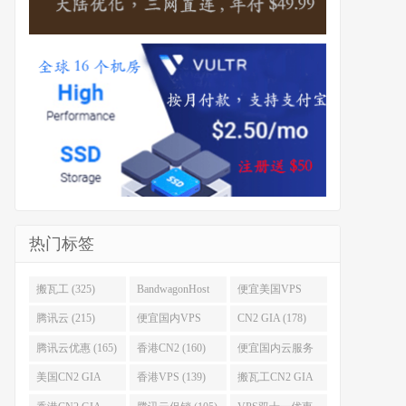
热门标签
搬瓦工 (325)
BandwagonHost
便宜美国VPS
(223)
(222)
腾讯云 (215)
便宜国内VPS
CN2 GIA (178)
(184)
腾讯云优惠 (165)
香港CN2 (160)
便宜国内云服务
器 (152)
美国CN2 GIA
香港VPS (139)
搬瓦工CN2 GIA
(141)
(118)