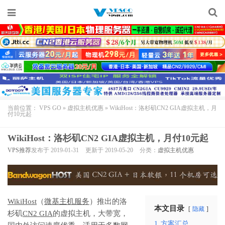
当前位置：
VPS GO
»
虚拟主机优惠
»
WikiHost：洛杉矶CN2 GIA虚拟主机，月
付10元起
WikiHost：洛杉矶CN2 GIA虚拟主机，月付10元起
VPS推荐
发布于 2019-01-31
更新于 2019-05-20
分类：
虚拟主机优惠
WikiHost
（
微基主机服务
）推出的洛
本文目录
隐藏
杉矶
CN2 GIA
的虚拟主机，大带宽，
1
方案汇总