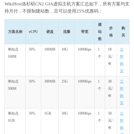
WikiHost洛杉矶CN2 GIA虚拟主机方案汇总如下，所有方案均支
持月付，不限制建站数，且可以使用25%优惠码：
建
价
购
方案名称
vCPU
硬盘
流量
带宽
站
格
买
数
单站点
50%
100MB
10G
100Mbps
1
18
立
100M
个
元/
即
年
购
买
单站点
50%
300MB
25G
100Mbps
1
38
立
300M
个
元/
即
年
购
买
单站点
50%
1GB
50G
100Mbps
1
58
立
1GB
个
元/
即
年
购