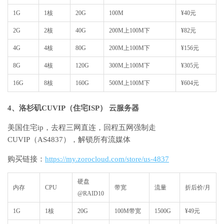
1G
1核
20G
100M
¥40元
2G
2核
40G
200M上100M下
¥82元
4G
4核
80G
200M上100M下
¥156元
8G
4核
120G
300M上100M下
¥305元
16G
8核
160G
500M上100M下
¥604元
4、洛杉矶CUVIP（住宅ISP） 云服务器
美国住宅ip，去程三网直连，回程五网强制走
CUVIP（AS4837），解锁所有流媒体
购买链接：
https://my.zorocloud.com/store/us-4837
硬盘
内存
CPU
带宽
流量
折后价/月
@RAID10
1G
1核
20G
100M带宽
1500G
¥49元