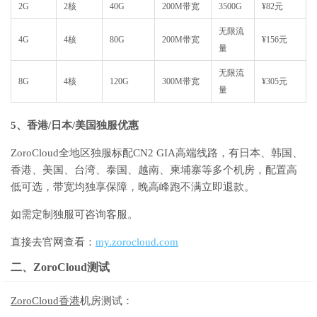
2G
2核
40G
200M带宽
3500G
¥82元
无限流
4G
4核
80G
200M带宽
¥156元
量
无限流
8G
4核
120G
300M带宽
¥305元
量
5、香港/日本/美国独服优惠
ZoroCloud全地区独服标配CN2 GIA高端线路，有日本、韩国、
香港、美国、台湾、泰国、越南、柬埔寨等多个机房，配置高
低可选，带宽均独享保障，晚高峰跑不满立即退款。
如需定制独服可咨询客服。
直接去官网查看：
my.zorocloud.com
二、ZoroCloud测试
ZoroCloud香港
机房测试：