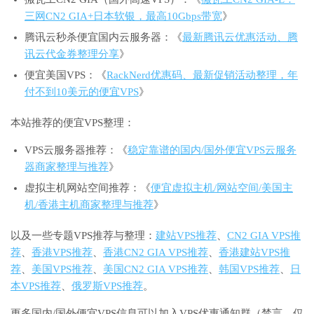
三网CN2 GIA+日本软银，最高10Gbps带宽
》
腾讯云秒杀便宜国内云服务器：《
最新腾讯云优惠活动、腾
讯云代金券整理分享
》
便宜美国VPS：《
RackNerd优惠码、最新促销活动整理，年
付不到10美元的便宜VPS
》
本站推荐的便宜VPS整理：
VPS云服务器推荐：《
稳定靠谱的国内/国外便宜VPS云服务
器商家整理与推荐
》
虚拟主机网站空间推荐：《
便宜虚拟主机/网站空间/美国主
机/香港主机商家整理与推荐
》
以及一些专题VPS推荐与整理：
建站VPS推荐
、
CN2 GIA VPS推
荐
、
香港VPS推荐
、
香港CN2 GIA VPS推荐
、
香港建站VPS推
荐
、
美国VPS推荐
、
美国CN2 GIA VPS推荐
、
韩国VPS推荐
、
日
本VPS推荐
、
俄罗斯VPS推荐
。
更多国内/国外便宜VPS信息可以加入VPS优惠通知群（禁言，仅