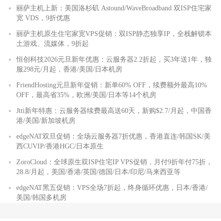
丽萨主机上新：美国洛杉矶 Astound/WaveBroadband 双ISP住宅家
宽 VDS，9折优惠
丽萨主机原生住宅家宽VPS促销：双ISP静态独享IP，全栈解锁本
土游戏、流媒体，9折起
恒创科技2026元旦新年优惠：云服务器2.2折起，买3年送1年，独
服298元/月起，香港/美国/日本机房
FriendHosting元旦新年促销：新单60% OFF，续费额外最高10%
OFF，最高省35%，欧洲/美国/日本等14个机房
Jtti新年特惠：云服务器续费最高送60天，新购$2.7/月起，中国香
港/美国/新加坡机房
edgeNAT双旦促销：全场云服务器7折优惠，香港直连/韩国SK/美
西CUVIP/香港HGC/日本原生
ZoroCloud：全球原生双ISP住宅IP VPS促销，月付9折年付75折，
28.8/月起，美国/香港/英国/德国/日本/印尼/马来西亚等
edgeNAT黑五促销：VPS全场7折起，终身循环优惠，日本/香港/
美国/韩国多机房