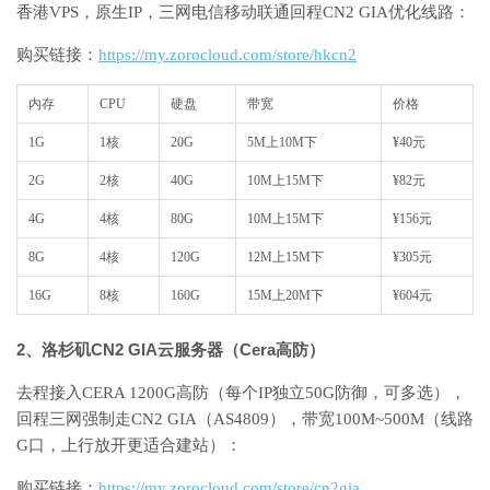
香港VPS，原生IP，三网电信移动联通回程CN2 GIA优化线路：
购买链接：
https://my.zorocloud.com/store/hkcn2
内存
CPU
硬盘
带宽
价格
1G
1核
20G
5M上10M下
¥40元
2G
2核
40G
10M上15M下
¥82元
4G
4核
80G
10M上15M下
¥156元
8G
4核
120G
12M上15M下
¥305元
16G
8核
160G
15M上20M下
¥604元
2、洛杉矶
CN2 GIA
云服务器（
Cera
高防）
去程接入CERA 1200G高防（每个IP独立50G防御，可多选），
回程三网强制走CN2 GIA（AS4809），带宽100M~500M（线路
G口，上行放开更适合建站）：
购买链接：
https://my.zorocloud.com/store/cn2gia