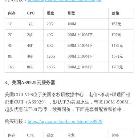
内存
CPU
硬盘
带宽
价格
1G
1核
20G
100M
¥57元
2G
2核
40G
200M上100M下
¥97元
4G
4核
80G
200M上100M下
¥189元
8G
4核
120G
300M上100M下
¥371元
16G
8核
160G
500M上100M下
¥703元
3、美国AS9929云服务器
美国CUII VPS位于美国洛杉矶数据中心，电信+移动+联通回程
都走CUII（AS9929），默认IP为美国原生，带宽100M~500M，
起步优惠低至88元/季，续费同价，下面是套餐配置和价格：
购买链接：
https://my.zorocloud.com/store/us9929
内存
CPU
硬盘
带宽
价格