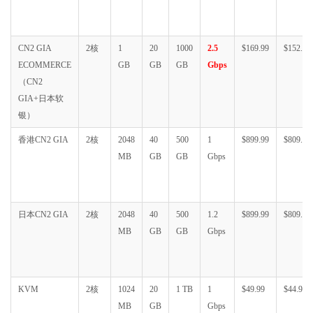
CN2 GIA
2核
1
20
1000
2.5
$169.99
$152.99
ECOMMERCE
GB
GB
GB
Gbps
（CN2
GIA+日本软
银）
香港CN2 GIA
2核
2048
40
500
1
$899.99
$809.99
MB
GB
GB
Gbps
日本CN2 GIA
2核
2048
40
500
1.2
$899.99
$809.99
MB
GB
GB
Gbps
KVM
2核
1024
20
1 TB
1
$49.99
$44.99
MB
GB
Gbps