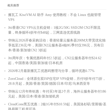
相关推荐
搬瓦工 KiwiVM AI 助手 Amy 使用教程：不会 Linux 也能管理
VPS
Jtti香港CN2 VPS云主机促销：1核2G/50G SSD/2M CN2不限流
量，终身循环4折年付$48起，三网直连优质线路
华纳云2026开春采购活动：香港轻量云服务器200M大带宽优化独
享低至236元/年，美国CN2云服务器4核8G季付仅396元，另有日
本/香港/新加坡CN2 3折起
Jtti周年庆：专属优惠码年付2.5折起，CN2云服务器年付$24.62
起，中国香港/美国/新加坡/日本机房
2026年2月最新搬瓦工优惠码整理与分享，循环优惠6.77%
ZoroCloud：全球原生双ISP住宅IP VPS促销，月付9折年付75折，
28.8/月起，美国/香港/英国/德国/日本/印尼/马来西亚等
华纳云12月年终钜惠：年付买1年送2个月，海外云服务器年付186
元起，美国/日本/香港/新加坡机房
CloudCone黑五优惠：2核1G年付$10.59起，美国洛杉矶/里斯顿/圣
路易斯三机房可选