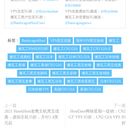
659236660
VPS交流TG群：
@flyzyxiaozhan
VPS优惠通知TG频道：
@flyzythink
搬瓦工用户交流TG群：
搬瓦工补货通知TG频道：
@BandwagonHostUsers
@banwagongnews
标签：
BandwagonHost
VPS黑五优惠
国外VPS黑五促销
搬瓦工
搬瓦工BWH2021BF
搬瓦工CN2 GIA
搬瓦工CN2 GIA-E
搬瓦工优惠码
搬瓦工日本
搬瓦工日本CN2 GIA
搬瓦工日本软银
搬瓦工香港
搬瓦工香港CN2 GIA
搬瓦工黑五价格
搬瓦工黑五优惠
搬瓦工黑五优惠码
搬瓦工黑五促销
搬瓦工黑五促销款
搬瓦工黑五套餐
搬瓦工黑五活动
搬瓦工黑色星期五
日本CN2 GIA
日本软银VPS
美国CN2 GIA
香港CN2 GIA
上一篇
下一篇
2021 HawkHost老鹰主机黑五优
HostDare网络星期一促销：CN2
惠：虚拟主机35折，月付1.4美
GT VPS 65折，CN2 GIA VPS 85
元起
折