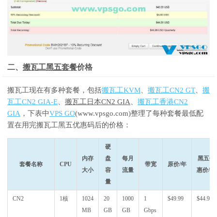
二、
搬瓦工黑五套餐
价格
搬瓦工现在有多种套餐，包括
搬瓦工KVM
、
搬瓦工CN2 GT
、
搬
瓦工CN2 GIA-E
、
搬瓦工日本CN2 GIA
、
搬瓦工香港CN2
GIA
，下表中
VPS GO
(www.vpsgo.com)整理了每种套餐最低配
置在用完搬瓦工黑五优惠码后的价格：
硬
内存
盘
每月
黑五优
套餐名称
CPU
带宽
原价/年
大小
容
流量
惠价/年
量
CN2
1核
1024
20
1000
1
$49.99
$44.99
MB
GB
GB
Gbps