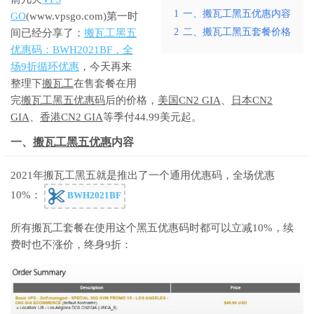
1
一、搬瓦工黑五优惠内容
GO
(www.vpsgo.com)第一时
2
二、搬瓦工黑五套餐价格
间已经分享了：
搬瓦工黑五
优惠码：BWH2021BF，全
场9折循环优惠
，今天再来
整理下
搬瓦工
在售套餐在用
完
搬瓦工黑五优惠码
后的价格，
美国CN2 GIA
、
日本CN2
GIA
、
香港CN2 GIA
等季付44.99美元起。
一、
搬瓦工黑五优惠
内容
2021年搬瓦工黑五就是推出了一个通用优惠码，全场优惠
10%：
BWH2021BF
所有搬瓦工套餐在使用这个黑五优惠码时都可以立减10%，续
费时也不涨价，终身9折：