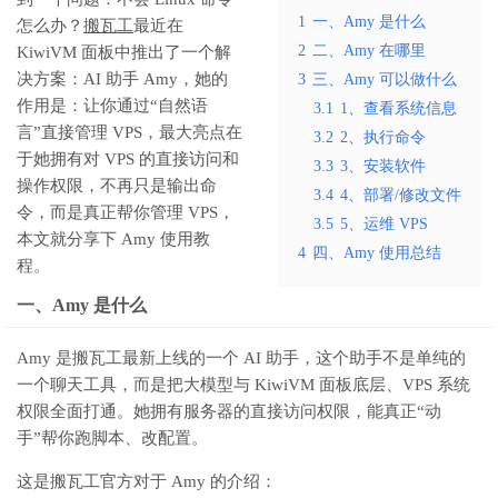
1
一、Amy 是什么
怎么办？
搬瓦工
最近在
2
二、Amy 在哪里
KiwiVM 面板中推出了一个解
决方案：AI 助手 Amy，她的
3
三、Amy 可以做什么
作用是：让你通过“自然语
3.1
1、查看系统信息
言”直接管理 VPS，最大亮点在
3.2
2、执行命令
于她拥有对 VPS 的直接访问和
3.3
3、安装软件
操作权限，不再只是输出命
3.4
4、部署/修改文件
令，而是真正帮你管理 VPS，
3.5
5、运维 VPS
本文就分享下 Amy 使用教
4
四、Amy 使用总结
程。
一、Amy 是什么
Amy 是搬瓦工最新上线的一个 AI 助手，这个助手不是单纯的
一个聊天工具，而是把大模型与 KiwiVM 面板底层、VPS 系统
权限全面打通。她拥有服务器的直接访问权限，能真正“动
手”帮你跑脚本、改配置。
这是搬瓦工官方对于 Amy 的介绍：