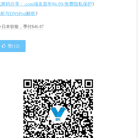
t优惠码分享：.com域名首年$6.99/免费隐私保护
》
解析与DNSPod解析
》
A+日本软银，季付$46.87
赞(
12
)