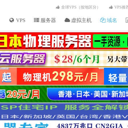
全球VPS（按地区分）
VPS推
VPS
服务器
虚拟主机
域名