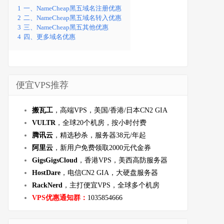
1
一、NameCheap黑五域名注册优惠
2
二、NameCheap黑五域名转入优惠
3
三、NameCheap黑五其他优惠
4
四、更多域名优惠
便宜VPS推荐
搬瓦工
，高端VPS，美国/香港/日本CN2 GIA
VULTR
，全球20个机房，按小时付费
腾讯云
，精选秒杀，服务器38元/年起
阿里云
，新用户免费领取2000元代金券
GigsGigsCloud
，香港VPS，美西高防服务器
HostDare
，电信CN2 GIA，大硬盘服务器
RackNerd
，主打便宜VPS，全球多个机房
VPS优惠通知群：
1035854666