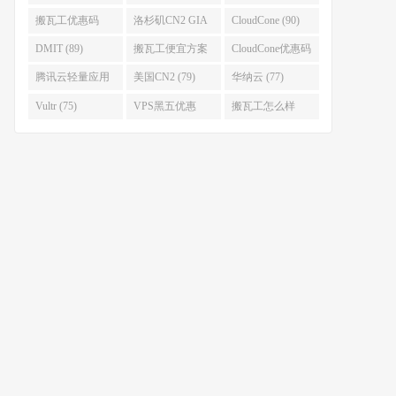
(93)
搬瓦工优惠码
洛杉矶CN2 GIA
CloudCone (90)
(92)
(92)
DMIT (89)
搬瓦工便宜方案
CloudCone优惠码
(86)
(82)
腾讯云轻量应用
美国CN2 (79)
华纳云 (77)
服务器 (82)
Vultr (75)
VPS黑五优惠
搬瓦工怎么样
(75)
(75)