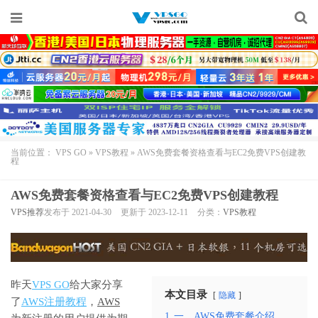
当前位置：
VPS GO
»
VPS教程
»
AWS免费套餐资格查看与EC2免费VPS创建教
程
AWS免费套餐资格查看与EC2免费VPS创建教程
VPS推荐
发布于 2021-04-30
更新于 2023-12-11
分类：
VPS教程
昨天
VPS GO
给大家分享
本文目录
隐藏
了
AWS注册教程
，
AWS
1
一、AWS免费套餐介绍