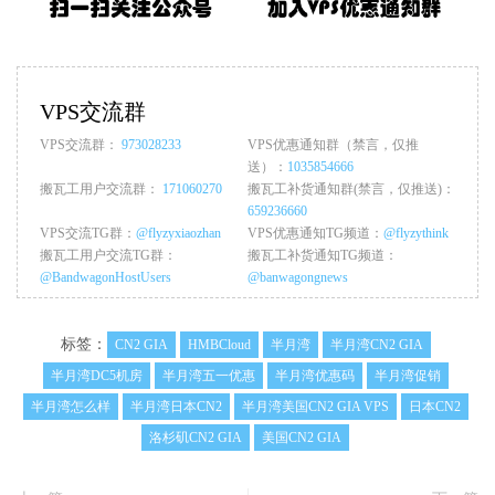
VPS交流群
VPS交流群：
973028233
VPS优惠通知群（禁言，仅推
送）：
1035854666
搬瓦工用户交流群：
171060270
搬瓦工补货通知群(禁言，仅推送)：
659236660
VPS交流TG群：
@flyzyxiaozhan
VPS优惠通知TG频道：
@flyzythink
搬瓦工用户交流TG群：
搬瓦工补货通知TG频道：
@BandwagonHostUsers
@banwagongnews
标签：
CN2 GIA
HMBCloud
半月湾
半月湾CN2 GIA
半月湾DC5机房
半月湾五一优惠
半月湾优惠码
半月湾促销
半月湾怎么样
半月湾日本CN2
半月湾美国CN2 GIA VPS
日本CN2
洛杉矶CN2 GIA
美国CN2 GIA