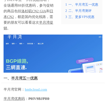
1
一、半月湾五一优惠
全场通用88折优惠码，参与促销
2
二、半月湾测评
的商品包括
洛杉矶CN2 GIA
和
日
本CN2
，都是国内优化线路，需
3
三、更多VPS优惠
要的朋友可以看看这次
半月湾促
销
。
一、
半月湾五一优惠
半月湾官网：
hmbcloud.com
半月湾优惠码
：
P0IV9BJPH0