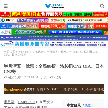
当前位置：
VPS GO
»
VPS优惠
»
半月湾五一优惠：全场88折，洛杉矶CN2
GIA、日本CN2等
半月湾五一优惠：全场88折，洛杉矶CN2 GIA、日本
CN2等
VPS推荐
发布于 2021-04-30
分类：
VPS优惠
半月湾
（
HMBCloud
）今天发来
本文目录
隐藏
了2021年五一节日优惠活动，