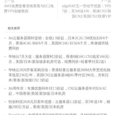
上一篇
下一篇
AWS免费套餐资格查看与EC2免
edgeNAT五一劳动节优惠：VPS
费VPS创建教程
7折，充500送100，香港CN2/韩
国CN2/美国CN2/联通VIP
相关推荐
Jtti云服务器限时促销：全线1.9折起，日本2C2G 5M优化$28/6个
月，香港4C4G $68/6个月，美国8C16G $156/6个月，终身循环续
费同价
华纳云7月大促：服务器限时2折起，香港8核16G CN2低至166元/
月，美国/日本/新加坡多机房可选，续费同价+轻量季付买2送1
华纳云2026开春采购活动：香港轻量云服务器200M大带宽优化独
享低至236元/年，美国CN2云服务器4核8G季付仅396元，另有日
本/香港/新加坡CN2 3折起
Jtti周年庆：专属优惠码年付2.5折起，CN2云服务器年付$24.62
起，中国香港/美国/新加坡/日本机房
恒创科技2026元旦新年优惠：云服务器2.2折起，买3年送1年，独
服298元/月起，香港/美国/日本机房