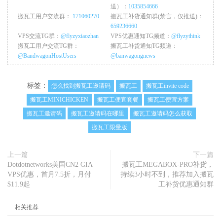
送）：
1035854666
搬瓦工用户交流群：
171060270
搬瓦工补货通知群(禁言，仅推送)：
659236660
VPS交流TG群：
@flyzyxiaozhan
VPS优惠通知TG频道：
@flyzythink
搬瓦工用户交流TG群：
搬瓦工补货通知TG频道：
@BandwagonHostUsers
@banwagongnews
标签：
怎么找到搬瓦工邀请码
搬瓦工
搬瓦工invite code
搬瓦工MINICHICKEN
搬瓦工便宜套餐
搬瓦工便宜方案
搬瓦工邀请码
搬瓦工邀请码在哪里
搬瓦工邀请码怎么获取
搬瓦工限量版
上一篇
下一篇
Dotdotnetworks美国CN2 GIA
搬瓦工MEGABOX-PRO补货，
VPS优惠，首月7.5折，月付
持续3小时不到，推荐加入搬瓦
$11.9起
工补货优惠通知群
相关推荐