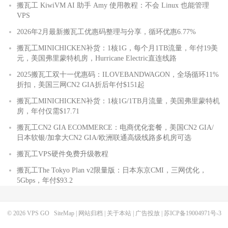
搬瓦工 KiwiVM AI 助手 Amy 使用教程：不会 Linux 也能管理
VPS
2026年2月最新搬瓦工优惠码整理与分享，循环优惠6.77%
搬瓦工MINICHICKEN补货：1核1G，每个月1TB流量，年付19美
元，美国弗里蒙特机房，Hurricane Electric直连线路
2025搬瓦工双十一优惠码：ILOVEBANDWAGON，全场循环11%
折扣，美国三网CN2 GIA折后年付$151起
搬瓦工MINICHICKEN补货：1核1G/1TB月流量，美国弗里蒙特机
房，年付仅需$17.71
搬瓦工CN2 GIA ECOMMERCE：电商优化套餐，美国CN2 GIA/
日本软银/加拿大CN2 GIA/欧洲联通高级线路多机房可选
搬瓦工VPS硬件免费升级教程
搬瓦工The Tokyo Plan v2限量版：日本东京CMI，三网优化，
5Gbps，年付$93.2
© 2026
VPS GO
SiteMap
|
网站归档
|
关于本站
|
广告投放
|
苏ICP备19004971号-3