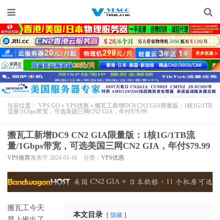
当前位置：
VPS GO
»
VPS优惠
»
搬瓦工新增DC9 CN2 GIA限量版：1核1G/1TB
流量/1Gbps带宽，可选美国三网CN2 GIA，年付$79.99
搬瓦工新增DC9 CN2 GIA限量版：1核1G/1TB流
量/1Gbps带宽，可选美国三网CN2 GIA，年付$79.99
VPS推荐
发布于 2024-01-16
分类：
VPS优惠
搬瓦工今天
本文目录
隐藏
早上推出了