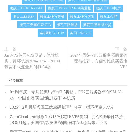
搬瓦工DC9 CN2 GIA
搬瓦工DC9 CN2 GIA限量版
搬瓦工DC9机房
搬瓦工优惠码
搬瓦工便宜套餐
搬瓦工便宜方案
搬瓦工促销
搬瓦工美国CN2 GIA
搬瓦工限量版
搬瓦工限量版补货
洛杉矶CN2 GIA
美国CN2 GIA
上一篇
下一篇
JustVPS英国VPS促销：伦敦机
2024年香港VPS云服务器商家整
房，循环优惠30%-50%，300M
理与推荐，方便对比购买香港
带宽不限流量月付$1.54起
VPS
相关推荐
Jtti周年庆：专属优惠码年付2.5折起，CN2云服务器年付$24.62
起，中国香港/美国/新加坡/日本机房
2026年2月最新搬瓦工优惠码整理与分享，循环优惠6.77%
ZoroCloud：全球原生双ISP住宅IP VPS促销，月付9折年付75折，
28.8/月起，美国/香港/英国/德国/日本/印尼/马来西亚等