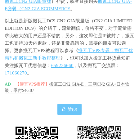
搬瓦工CN2 GIA限量版
）补货，或者直接购买
搬瓦工CN2 GIA-
E套餐（CN2 GIA ECOMMERCE
。
以上就是新版搬瓦工DC9 CN2 GIA限量版（CN2 GIA LIMITED
EDITION DC9）的介绍了，流量翻倍，价格不变，对于流量需
求比较大的用户还是不错的，另外，这次即使是IP被封了，搬瓦
工也支持30天内退款，还是非常靠谱的，需要的朋友可以选
择。更多搬瓦工VPS教程可以参考《
搬瓦工VPS专题：搬瓦工优
惠码和搬瓦工新手教程整理
》，也可以加入搬瓦工补货通知群
关注搬瓦工优惠信息：
659236660
，以及搬瓦工交流群：
171060270
。
AD：
【便宜VPS推荐】
搬瓦工CN2 GIA-E，三网CN2 GIA+日本软
银，季付$46.87
赞(
0
)