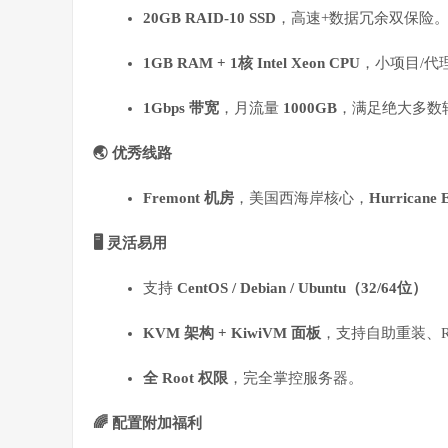
20GB RAID-10 SSD
，高速+数据冗余双保险
1GB RAM + 1核 Intel Xeon CPU
，小项目/代
1Gbps 带宽
，月流量
1000GB
，满足绝大多数
🌏 优秀线路
Fremont 机房
，美国西海岸核心，
Hurricane
🖥️ 灵活易用
支持
CentOS / Debian / Ubuntu（32/64位）
KVM 架构 + KiwiVM 面板
，支持自助重装、R
全 Root 权限
，完全掌控服务器。
🌈 配置附加福利