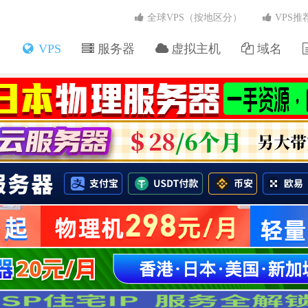
全球VPS（按地区分）
VPS推
VPS
服务器
虚拟主机
域名