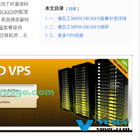
取消了对邀请码
本文目录
隐藏
ICKEN
的配置
1
一、搬瓦工MINICHICKEN套餐补货详情
宽，美国弗里蒙特
2
二、搬瓦工MINICHICKEN测评
版
套餐提供
迁移机房，主
3
三、更多VPS优惠