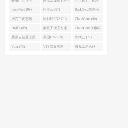
香港CN2 GIA
腾讯云促销 (105)
VPS双十一优惠
(111)
(102)
RackNerd (99)
阿里云 (97)
RackNerd优惠码
(93)
搬瓦工优惠码
洛杉矶CN2 GIA
CloudCone (90)
(92)
(92)
DMIT (89)
搬瓦工便宜方案
CloudCone优惠码
(86)
(82)
腾讯云轻量应用
美国CN2 (79)
华纳云 (77)
服务器 (82)
Vultr (75)
VPS黑五优惠
搬瓦工怎么样
(75)
(75)