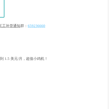
瓦工补货通知
群：
659236660
到 1.5 美元/月，超值小鸡机！