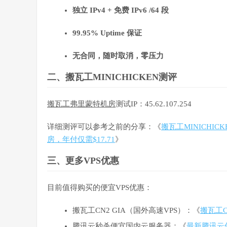
独立 IPv4 + 免费 IPv6 /64 段
99.95% Uptime 保证
无合同，随时取消，零压力
二、搬瓦工MINICHICKEN测评
搬瓦工弗里蒙特机房
测试IP：45.62.107.254
详细测评可以参考之前的分享：《
搬瓦工MINICHI
房，年付仅需$17.71
》
三、更多VPS优惠
目前值得购买的便宜VPS优惠：
搬瓦工CN2 GIA（国外高速VPS）：《
搬瓦工C
腾讯云秒杀便宜国内云服务器：《
最新腾讯云