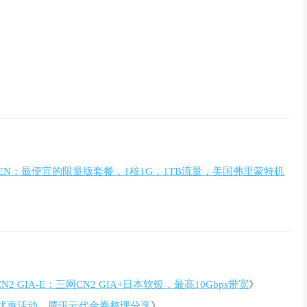
CKEN：最便宜的限量版套餐，1核1G，1TB流量，美国弗里蒙特机
N2 GIA-E：三网CN2 GIA+日本软银，最高10Gbps带宽
》
优惠活动、腾讯云代金券整理分享
》