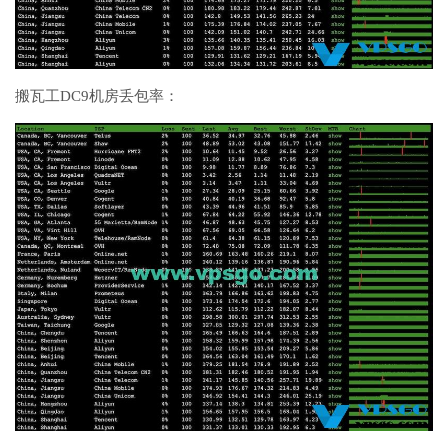
搬瓦工DC9机房丢包率：