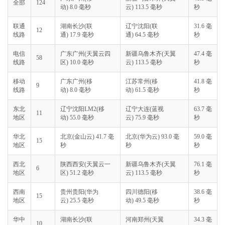
全部
124
动) 8.0 毫秒
云) 113.5 毫秒
秒
联通
湖南长沙(联
辽宁沈阳(联
31.6 毫
12
线路
通) 17.9 毫秒
通) 64.5 毫秒
秒
电信
广东广州(天翼云四
新疆乌鲁木齐(天翼
47.4 毫
58
线路
区) 10.0 毫秒
云) 113.5 毫秒
秒
移动
广东广州(移
江苏常州(移
41.8 毫
9
线路
动) 8.0 毫秒
动) 61.5 毫秒
秒
东北
辽宁沈阳LM2(移
辽宁大连(蓝视
63.7 毫
11
地区
动) 55.0 毫秒
云) 75.9 毫秒
秒
华北
北京(金山云) 41.7 毫
北京(华为云) 93.0 毫
59.0 毫
15
地区
秒
秒
秒
西北
陕西西安(天翼云一
新疆乌鲁木齐(天翼
76.1 毫
6
地区
区) 51.2 毫秒
云) 113.5 毫秒
秒
西南
贵州贵阳(华为
四川德阳(移
38.6 毫
15
地区
云) 25.5 毫秒
动) 49.5 毫秒
秒
华中
湖南长沙(联
河南郑州(天翼
34.3 毫
10