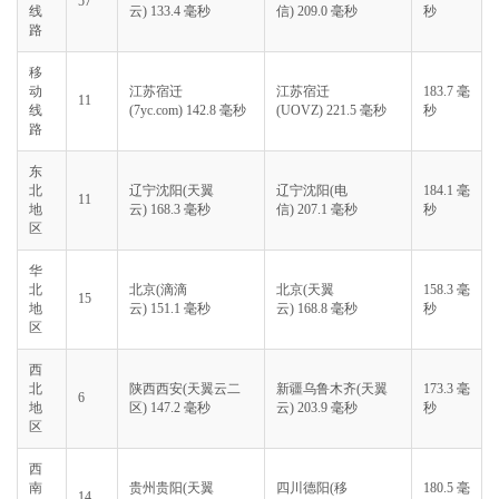
57
线
云) 133.4 毫秒
信) 209.0 毫秒
秒
路
移
动
江苏宿迁
江苏宿迁
183.7 毫
11
线
(7yc.com) 142.8 毫秒
(UOVZ) 221.5 毫秒
秒
路
东
北
辽宁沈阳(天翼
辽宁沈阳(电
184.1 毫
11
地
云) 168.3 毫秒
信) 207.1 毫秒
秒
区
华
北
北京(滴滴
北京(天翼
158.3 毫
15
地
云) 151.1 毫秒
云) 168.8 毫秒
秒
区
西
北
陕西西安(天翼云二
新疆乌鲁木齐(天翼
173.3 毫
6
地
区) 147.2 毫秒
云) 203.9 毫秒
秒
区
西
南
贵州贵阳(天翼
四川德阳(移
180.5 毫
14