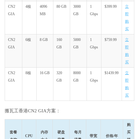
CN2
4核
4096
80 GB
3000
1
$399.99
立
GIA
MB
GB
Gbps
即
购
买
CN2
6核
8 GB
160
5000
1
$759.99
立
GIA
GB
GB
Gbps
即
购
买
CN2
8核
16 GB
320
8000
1
$1439.99
立
GIA
GB
GB
Gbps
即
购
买
搬瓦工香港CN2 GIA方案：
购
套餐
内存
硬盘
每月
买
CPU
带宽
价格/年