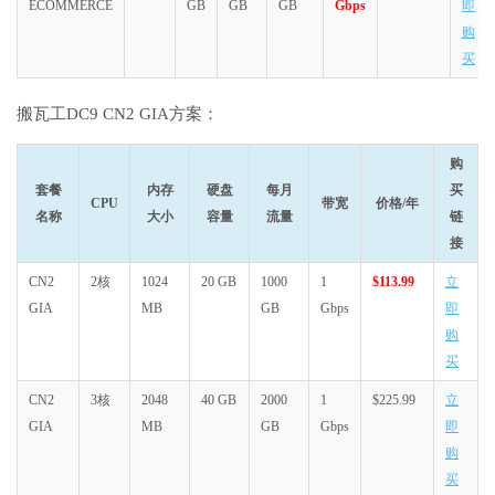
ECOMMERCE
GB
GB
GB
Gbps
即
购
买
搬瓦工DC9 CN2 GIA方案：
购
套餐
内存
硬盘
每月
买
CPU
带宽
价格/年
名称
大小
容量
流量
链
接
CN2
2核
1024
20 GB
1000
1
$113.99
立
GIA
MB
GB
Gbps
即
购
买
CN2
3核
2048
40 GB
2000
1
$225.99
立
GIA
MB
GB
Gbps
即
购
买