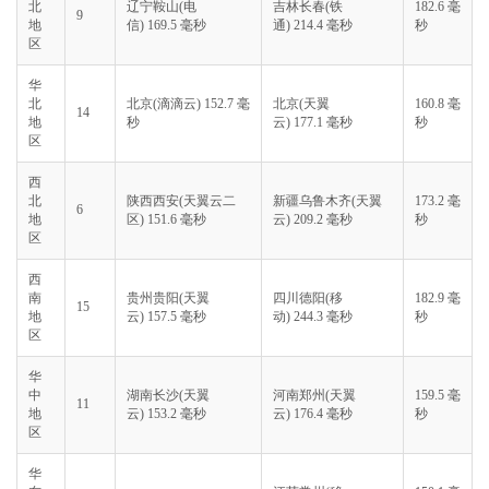
北
辽宁鞍山(电
吉林长春(铁
182.6 毫
9
地
信) 169.5 毫秒
通) 214.4 毫秒
秒
区
华
北
北京(滴滴云) 152.7 毫
北京(天翼
160.8 毫
14
地
秒
云) 177.1 毫秒
秒
区
西
北
陕西西安(天翼云二
新疆乌鲁木齐(天翼
173.2 毫
6
地
区) 151.6 毫秒
云) 209.2 毫秒
秒
区
西
南
贵州贵阳(天翼
四川德阳(移
182.9 毫
15
地
云) 157.5 毫秒
动) 244.3 毫秒
秒
区
华
中
湖南长沙(天翼
河南郑州(天翼
159.5 毫
11
地
云) 153.2 毫秒
云) 176.4 毫秒
秒
区
华