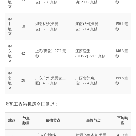
地
云) 156.8 毫秒
动) 209.2 毫秒
秒
区
华
中
湖南长沙(天翼
河南郑州(天翼
158.1 毫
10
地
云) 153.3 毫秒
云) 171.4 毫秒
秒
区
华
东
上海(青云) 127.2 毫
江苏宿迁
146.8 毫
42
地
秒
(UOVZ) 221.5 毫秒
秒
区
华
南
广东广州(天翼云二
广西南宁(电
159.6 毫
26
地
区) 148.2 毫秒
信) 177.4 毫秒
秒
区
搬瓦工香港机房全国延迟：
节点
平均响
线路
最快节点
最慢节点
数目
应
广东广州(移
新疆乌鲁木齐(天翼
41.9 毫