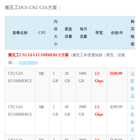
搬瓦工DC6 CN2 GIA方案：
内
购
存
硬盘
每月
买
套餐名称
CPU
带宽
价格/年
大
容量
流量
链
小
接
搬瓦工CN2 GIA ECOMMERCE方案
（搬瓦工补货通知群（禁言，仅推
送）：
659236660
）
CN2 GIA
2核
1
20
1000
2.5
$169.99
立
ECOMMERCE
GB
GB
GB
Gbps
即
购
买
CN2 GIA
3核
2
40
2000
2.5
$299.99
立
ECOMMERCE
GB
GB
GB
Gbps
即
购
买