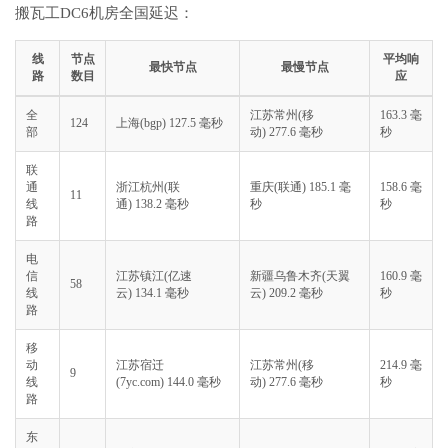
搬瓦工DC6机房全国延迟：
线
节点
平均响
最快节点
最慢节点
路
数目
应
全
江苏常州(移
163.3 毫
124
上海(bgp) 127.5 毫秒
部
动) 277.6 毫秒
秒
联
通
浙江杭州(联
重庆(联通) 185.1 毫
158.6 毫
11
线
通) 138.2 毫秒
秒
秒
路
电
信
江苏镇江(亿速
新疆乌鲁木齐(天翼
160.9 毫
58
线
云) 134.1 毫秒
云) 209.2 毫秒
秒
路
移
动
江苏宿迁
江苏常州(移
214.9 毫
9
线
(7yc.com) 144.0 毫秒
动) 277.6 毫秒
秒
路
东