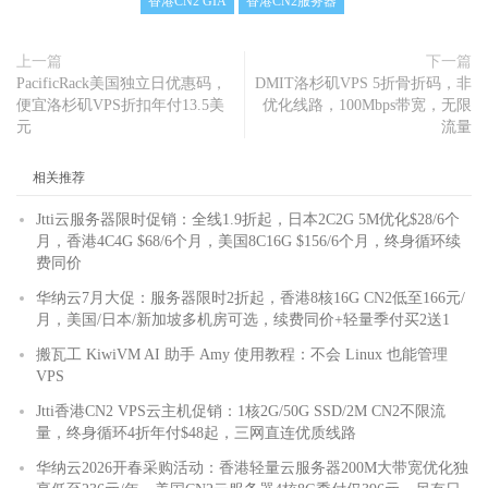
香港CN2 GIA
香港CN2服务器
上一篇
下一篇
PacificRack美国独立日优惠码，
DMIT洛杉矶VPS 5折骨折码，非
便宜洛杉矶VPS折扣年付13.5美
优化线路，100Mbps带宽，无限
元
流量
相关推荐
Jtti云服务器限时促销：全线1.9折起，日本2C2G 5M优化$28/6个
月，香港4C4G $68/6个月，美国8C16G $156/6个月，终身循环续
费同价
华纳云7月大促：服务器限时2折起，香港8核16G CN2低至166元/
月，美国/日本/新加坡多机房可选，续费同价+轻量季付买2送1
搬瓦工 KiwiVM AI 助手 Amy 使用教程：不会 Linux 也能管理
VPS
Jtti香港CN2 VPS云主机促销：1核2G/50G SSD/2M CN2不限流
量，终身循环4折年付$48起，三网直连优质线路
华纳云2026开春采购活动：香港轻量云服务器200M大带宽优化独