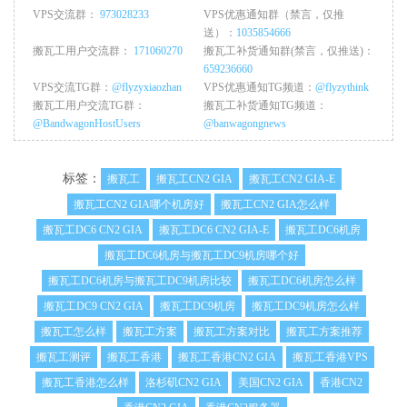
VPS交流群：
973028233
VPS优惠通知群（禁言，仅推
送）：
1035854666
搬瓦工用户交流群：
171060270
搬瓦工补货通知群(禁言，仅推送)：
659236660
VPS交流TG群：
@flyzyxiaozhan
VPS优惠通知TG频道：
@flyzythink
搬瓦工用户交流TG群：
搬瓦工补货通知TG频道：
@BandwagonHostUsers
@banwagongnews
标签：
搬瓦工
搬瓦工CN2 GIA
搬瓦工CN2 GIA-E
搬瓦工CN2 GIA哪个机房好
搬瓦工CN2 GIA怎么样
搬瓦工DC6 CN2 GIA
搬瓦工DC6 CN2 GIA-E
搬瓦工DC6机房
搬瓦工DC6机房与搬瓦工DC9机房哪个好
搬瓦工DC6机房与搬瓦工DC9机房比较
搬瓦工DC6机房怎么样
搬瓦工DC9 CN2 GIA
搬瓦工DC9机房
搬瓦工DC9机房怎么样
搬瓦工怎么样
搬瓦工方案
搬瓦工方案对比
搬瓦工方案推荐
搬瓦工测评
搬瓦工香港
搬瓦工香港CN2 GIA
搬瓦工香港VPS
搬瓦工香港怎么样
洛杉矶CN2 GIA
美国CN2 GIA
香港CN2