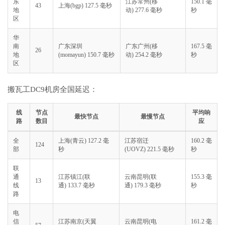
东
江苏常州(移
150.1 毫
43
上海(bgp) 127.5 毫秒
地
动) 277.6 毫秒
秒
区
华
南
广东深圳
广东广州(移
167.5 毫
26
地
(momayun) 150.7 毫秒
动) 254.2 毫秒
秒
区
搬瓦工DC9机房全国延迟：
线
节点
平均响
最快节点
最慢节点
路
数目
应
全
上海(青云) 127.2 毫
江苏宿迁
160.2 毫
124
部
秒
(UOVZ) 221.5 毫秒
秒
联
通
江苏镇江(联
云南昆明(联
155.3 毫
13
线
通) 133.7 毫秒
通) 179.3 毫秒
秒
路
电
信
江苏南京(天翼
云南昆明(电
161.2 毫