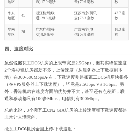
地区
通) 17.9 毫秒
云) 70.6 毫秒
秒
华东
浙江杭州(联
江苏南京(腾讯
42.7 毫
41
地区
通) 29.3 毫秒
云) 76.3 毫秒
秒
华南
广东广州(移
广西南宁(电
18.3 毫
26
地区
动) 8.0 毫秒
信) 57.8 毫秒
秒
四、速度对比
虽然说搬瓦工DC6机房的上限带宽是2.5Gbps，但其实峰值速度
2个洛杉矶机房都差不多，上传速度（从服务器上下数据到本
地）在300-500Mbps左右，下载速度则是搬瓦工DC6机房快很多
（在VPS服务器上下载速度），毕竟是2.5Gbps VS 1Gbps。另
外，香港机房在速度方面的优势并不大，甚至还有点差距，联
通和移动都只有100多Mbps，电信则有300Mbps。
总的来说，3个搬瓦工CN2 GIA机房的上传速度和下载速度都是
非常让人满意的。
搬瓦工DC6机房全国上传/下载速度：