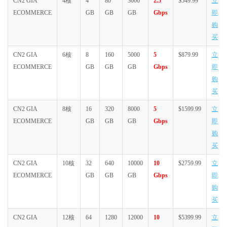
CN2 GIA
4核
4
80
3000
2.5
$549.99
立
ECOMMERCE
GB
GB
GB
Gbps
即
购
买
CN2 GIA
6核
8
160
5000
5
$879.99
立
ECOMMERCE
GB
GB
GB
Gbps
即
购
买
CN2 GIA
8核
16
320
8000
5
$1599.99
立
ECOMMERCE
GB
GB
GB
Gbps
即
购
买
CN2 GIA
10核
32
640
10000
10
$2759.99
立
ECOMMERCE
GB
GB
GB
Gbps
即
购
买
CN2 GIA
12核
64
1280
12000
10
$5399.99
立