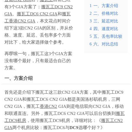
1
一、方案介绍
有3个GIA方案了：
搬瓦工DC9 CN2
2
二、价格对比
GIA
、
搬瓦工DC6 CN2 GIA
和
搬瓦
工香港CN2 GIA
，本文花点时间介
3
三、延迟对比
绍下这3款CN2 GIA的区别，并从价
4
四、速度对比
格、速度、延迟、丢包率多个方面
5
五、丢包率比较
对比下，给大家选择做个参考。
6
六、对比总结
再啰嗦一句，搬瓦工这3个GIA方案
没有哪个最好，只有最适合自己的
方案。
一、方案介绍
首先还是介绍下搬瓦工这三款CN2 GIA方案，其中搬瓦工DC9
CN2 GIA和搬瓦工DC6 CN2 GIA都是美国洛杉矶机房，三网
CN2 GIA，搬瓦工
香港CN2
GIA则是电信双向CN2 GIA，移动
和联通直连。另外，搬瓦工DC6 CN2 GIA可以后台切换到
搬瓦
工DC9机房
，使用搬瓦工DC9机房，详细对比：《
搬瓦工CN2
GIA
两个机房比较：搬瓦工DC6与
DC9
选哪个好？》