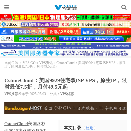
当前位置：
VPS GO
»
VPS资讯
»
CstoneCloud：美国9929住宅双ISP VPS，原生
IP，限时最低7.5折，月付49.5元起
CstoneCloud：美国9929住宅双ISP VPS，原生IP，限
时最低7.5折，月付49.5元起
VPS推荐
发布于 2025-07-03
分类：
VPS优惠
CstoneCloud
美国洛杉
本文目录
隐藏
矶9929线路的双ISP住