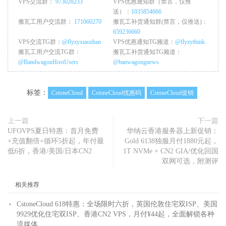
VPS交流群：
973028233
VPS优惠通知群（禁言，仅推
送）：
1035854666
搬瓦工用户交流群：
171060270
搬瓦工补货通知群(禁言，仅推送)：
659236660
VPS交流TG群：
@flyzyxiaozhan
VPS优惠通知TG频道：
@flyzythink
搬瓦工用户交流TG群：
搬瓦工补货通知TG频道：
@BandwagonHostUsers
@banwagongnews
标签：
CstoneCloud
CstoneCloud优惠码
CstoneCloud促销
上一篇
下一篇
UFOVPS夏日特惠：首月免费
华纳云香港服务器上新促销：
+充值翻倍+循环5折起，年付最
Gold 6138独服月付1880元起，
低6折，香港/美国/日本CN2
1T NVMe + CN2 GIA/优化回国
双网可选，附测评
相关推荐
CstoneCloud 618特惠：全场限时六折，英国伦敦住宅双ISP、美国
9929优化住宅双ISP、香港CN2 VPS，月付¥44起，全面解锁各种
流媒体