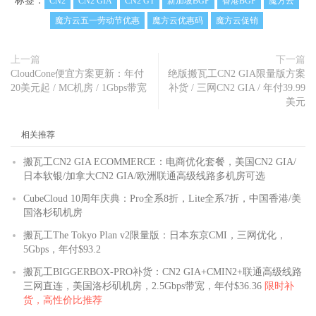
标签：
CN2
CN2 GIA
CN2 GT
新加坡BGP
香港BGP
魔方云
魔方云五一劳动节优惠
魔方云优惠码
魔方云促销
上一篇
下一篇
CloudCone便宜方案更新：年付
绝版搬瓦工CN2 GIA限量版方案
20美元起 / MC机房 / 1Gbps带宽
补货 / 三网CN2 GIA / 年付39.99
美元
相关推荐
搬瓦工CN2 GIA ECOMMERCE：电商优化套餐，美国CN2 GIA/
日本软银/加拿大CN2 GIA/欧洲联通高级线路多机房可选
CubeCloud 10周年庆典：Pro全系8折，Lite全系7折，中国香港/美
国洛杉矶机房
搬瓦工The Tokyo Plan v2限量版：日本东京CMI，三网优化，
5Gbps，年付$93.2
搬瓦工BIGGERBOX-PRO补货：CN2 GIA+CMIN2+联通高级线路
三网直连，美国洛杉矶机房，2.5Gbps带宽，年付$36.36
限时补
货，高性价比推荐