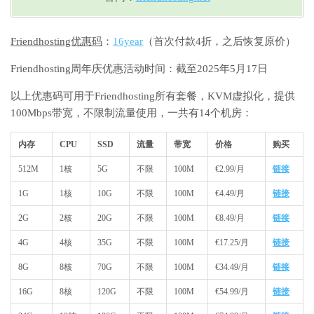
Friendhosting优惠码
：
16year
（首次付款4折，之后恢复原价）
Friendhosting周年庆优惠活动时间：截至2025年5月17日
以上优惠码可用于Friendhosting所有套餐，KVM虚拟化，提供
100Mbps带宽，不限制流量使用，一共有14个机房：
内存
CPU
SSD
流量
带宽
价格
购买
512M
1核
5G
不限
100M
€2.99/月
链接
1G
1核
10G
不限
100M
€4.49/月
链接
2G
2核
20G
不限
100M
€8.49/月
链接
4G
4核
35G
不限
100M
€17.25/月
链接
8G
8核
70G
不限
100M
€34.49/月
链接
16G
8核
120G
不限
100M
€54.99/月
链接