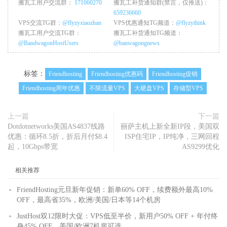
搬瓦工用户交流群：
171060270
搬瓦工补货通知群(禁言，仅推送)：
659236660
VPS交流TG群：
@flyzyxiaozhan
VPS优惠通知TG频道：
@flyzythink
搬瓦工用户交流TG群：
搬瓦工补货通知TG频道：
@BandwagonHostUsers
@banwagongnews
标签：
Friendhosting
Friendhosting优惠码
Friendhosting促销
Friendhosting周年优惠
不限流量VPS
大硬盘VPS
存储型VPS
上一篇
下一篇
Dotdotnetworks美国AS4837线路
丽萨主机上新全新IP段，美国双
优惠：循环8.5折，折后月付$8.4
ISP住宅IP，IP纯净，三网回程
起，10Gbps带宽
AS9299优化
相关推荐
FriendHosting元旦新年促销：新单60% OFF，续费额外最高10%
OFF，最高省35%，欧洲/美国/日本等14个机房
JustHost双12限时大促：VPS低至半价，新用户50% OFF + 年付终
身45% OFF，美国/欧洲7机房可选