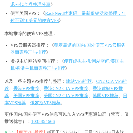
讯云代金券整理分享
》
便宜美国VPS：《
RackNerd优惠码、最新促销活动整理，年
付不到10美元的便宜VPS
》
本站推荐的便宜VPS整理：
VPS云服务器推荐：《
稳定靠谱的国内/国外便宜VPS云服务
器商家整理与推荐
》
虚拟主机网站空间推荐：《
便宜虚拟主机/网站空间/美国主
机/香港主机商家整理与推荐
》
以及一些专题VPS推荐与整理：
建站VPS推荐
、
CN2 GIA VPS推
荐
、
香港VPS推荐
、
香港CN2 GIA VPS推荐
、
香港建站VPS推
荐
、
美国VPS推荐
、
美国CN2 GIA VPS推荐
、
韩国VPS推荐
、
日
本VPS推荐
、
俄罗斯VPS推荐
。
更多国内/国外便宜VPS信息可以加入VPS优惠通知群（禁言，仅
推送优惠）：
1035854666
AD：
【便宜VPS推荐】
搬瓦工CN2 GIA-E，三网CN2 GIA+日本软