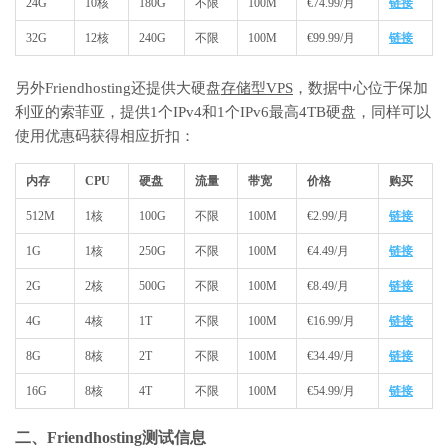
24G
10核
180G
不限
100M
€74.99/月
链接
32G
12核
240G
不限
100M
€99.99/月
链接
另外Friendhosting还提供大硬盘
存储型VPS
，数据中心位于保加
利亚的索菲亚，提供1个IPv4和1个IPv6最高4TB硬盘，同样可以
使用优惠码获得相应折扣：
内存
CPU
硬盘
流量
带宽
价格
购买
512M
1核
100G
不限
100M
€2.99/月
链接
1G
1核
250G
不限
100M
€4.49/月
链接
2G
2核
500G
不限
100M
€8.49/月
链接
4G
4核
1T
不限
100M
€16.99/月
链接
8G
8核
2T
不限
100M
€34.49/月
链接
16G
8核
4T
不限
100M
€54.99/月
链接
二、Friendhosting测试信息