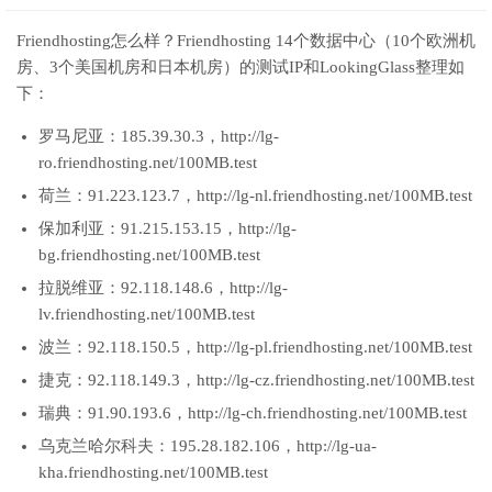
Friendhosting怎么样？Friendhosting 14个数据中心（10个欧洲机
房、3个美国机房和日本机房）的测试IP和LookingGlass整理如
下：
罗马尼亚：185.39.30.3，http://lg-
ro.friendhosting.net/100MB.test
荷兰：91.223.123.7，http://lg-nl.friendhosting.net/100MB.test
保加利亚：91.215.153.15，http://lg-
bg.friendhosting.net/100MB.test
拉脱维亚：92.118.148.6，http://lg-
lv.friendhosting.net/100MB.test
波兰：92.118.150.5，http://lg-pl.friendhosting.net/100MB.test
捷克：92.118.149.3，http://lg-cz.friendhosting.net/100MB.test
瑞典：91.90.193.6，http://lg-ch.friendhosting.net/100MB.test
乌克兰哈尔科夫：195.28.182.106，http://lg-ua-
kha.friendhosting.net/100MB.test