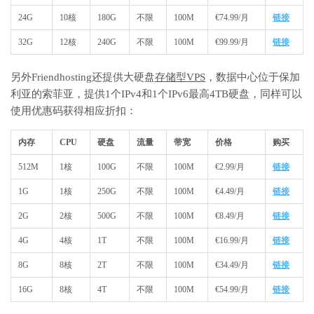
24G
10核
180G
不限
100M
€74.99/月
链接
32G
12核
240G
不限
100M
€99.99/月
链接
另外Friendhosting还提供大硬盘
存储型VPS
，数据中心位于保加
利亚的索菲亚，提供1个IPv4和1个IPv6最高4TB硬盘，同样可以
使用优惠码获得相应折扣：
内存
CPU
硬盘
流量
带宽
价格
购买
512M
1核
100G
不限
100M
€2.99/月
链接
1G
1核
250G
不限
100M
€4.49/月
链接
2G
2核
500G
不限
100M
€8.49/月
链接
4G
4核
1T
不限
100M
€16.99/月
链接
8G
8核
2T
不限
100M
€34.49/月
链接
16G
8核
4T
不限
100M
€54.99/月
链接