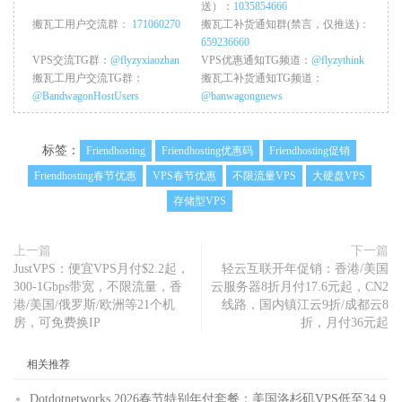
送）：
1035854666
搬瓦工用户交流群：
171060270
搬瓦工补货通知群(禁言，仅推送)：
659236660
VPS交流TG群：
@flyzyxiaozhan
VPS优惠通知TG频道：
@flyzythink
搬瓦工用户交流TG群：
搬瓦工补货通知TG频道：
@BandwagonHostUsers
@banwagongnews
标签：
Friendhosting
Friendhosting优惠码
Friendhosting促销
Friendhosting春节优惠
VPS春节优惠
不限流量VPS
大硬盘VPS
存储型VPS
上一篇
下一篇
JustVPS：便宜VPS月付$2.2起，
轻云互联开年促销：香港/美国
300-1Gbps带宽，不限流量，香
云服务器8折月付17.6元起，CN2
港/美国/俄罗斯/欧洲等21个机
线路，国内镇江云9折/成都云8
房，可免费换IP
折，月付36元起
相关推荐
Dotdotnetworks 2026春节特别年付套餐：美国洛杉矶VPS低至34.9