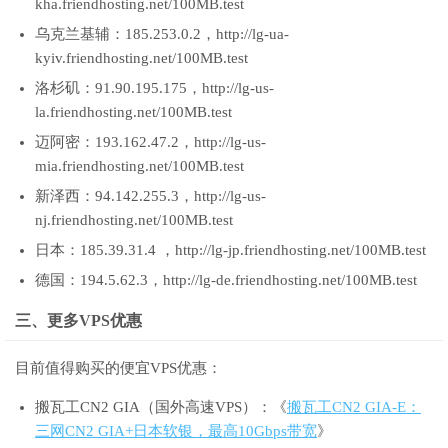
kha.friendhosting.net/100MB.test
乌克兰基辅：185.253.0.2，http://lg-ua-
kyiv.friendhosting.net/100MB.test
洛杉矶：91.90.195.175，http://lg-us-
la.friendhosting.net/100MB.test
迈阿密：193.162.47.2，http://lg-us-
mia.friendhosting.net/100MB.test
新泽西：94.142.255.3，http://lg-us-
nj.friendhosting.net/100MB.test
日本：185.39.31.4 ，http://lg-jp.friendhosting.net/100MB.test
德国：194.5.62.3，http://lg-de.friendhosting.net/100MB.test
三、更多VPS优惠
目前值得购买的便宜VPS优惠：
搬瓦工CN2 GIA（国外高速VPS）：《
搬瓦工CN2 GIA-E：
三网CN2 GIA+日本软银，最高10Gbps带宽
》