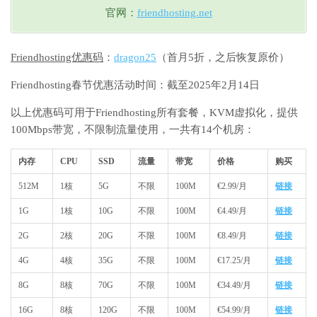
官网：
friendhosting.net
Friendhosting优惠码
：
dragon25
（首月5折，之后恢复原价）
Friendhosting春节优惠活动时间：截至2025年2月14日
以上优惠码可用于Friendhosting所有套餐，KVM虚拟化，提供
100Mbps带宽，不限制流量使用，一共有14个机房：
内存
CPU
SSD
流量
带宽
价格
购买
512M
1核
5G
不限
100M
€2.99/月
链接
1G
1核
10G
不限
100M
€4.49/月
链接
2G
2核
20G
不限
100M
€8.49/月
链接
4G
4核
35G
不限
100M
€17.25/月
链接
8G
8核
70G
不限
100M
€34.49/月
链接
16G
8核
120G
不限
100M
€54.99/月
链接