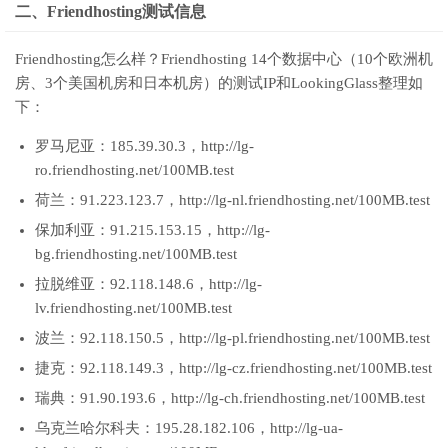
二、Friendhosting测试信息
Friendhosting怎么样？Friendhosting 14个数据中心（10个欧洲机
房、3个美国机房和日本机房）的测试IP和LookingGlass整理如
下：
罗马尼亚：185.39.30.3，http://lg-
ro.friendhosting.net/100MB.test
荷兰：91.223.123.7，http://lg-nl.friendhosting.net/100MB.test
保加利亚：91.215.153.15，http://lg-
bg.friendhosting.net/100MB.test
拉脱维亚：92.118.148.6，http://lg-
lv.friendhosting.net/100MB.test
波兰：92.118.150.5，http://lg-pl.friendhosting.net/100MB.test
捷克：92.118.149.3，http://lg-cz.friendhosting.net/100MB.test
瑞典：91.90.193.6，http://lg-ch.friendhosting.net/100MB.test
乌克兰哈尔科夫：195.28.182.106，http://lg-ua-