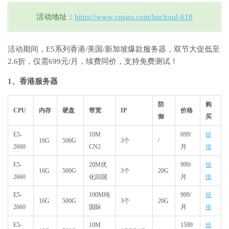
活动地址：
https://www.vpsgo.com/hncloud-618
活动期间，E5系列香港/美国/新加坡爆款服务器，双节大促低至
2.6折，仅需699元/月，续费同价，支持免费测试！
1、香港服务器
防
购
CPU
内存
硬盘
带宽
IP
价格
御
买
E5-
10M
699/
链
16G
500G
3个
/
2660
CN2
月
接
E5-
20M优
999/
链
16G
500G
3个
20G
2660
化回国
月
接
E5-
100M纯
999/
链
16G
500G
3个
20G
2660
国际
月
接
E5-
10M
1599
链