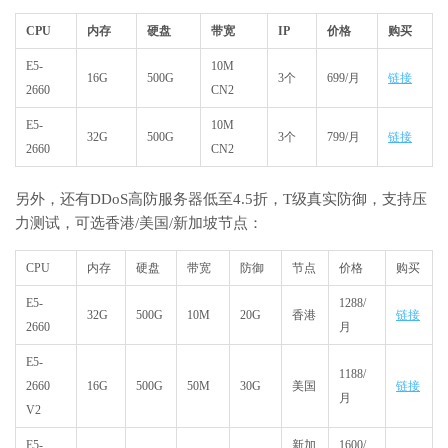
CPU
内存
硬盘
带宽
IP
价格
购买
E5-
10M
16G
500G
3个
699/月
链接
2660
CN2
E5-
10M
32G
500G
3个
799/月
链接
2660
CN2
另外，还有DDoS高防服务器低至4.5折，T级真实防御，支持压
力测试，可选香港/美国/新加坡节点：
CPU
内存
硬盘
带宽
防御
节点
价格
购买
E5-
1288/
32G
500G
10M
20G
香港
链接
2660
月
E5-
1188/
2660
16G
500G
50M
30G
美国
链接
月
V2
E5-
新加
1600/