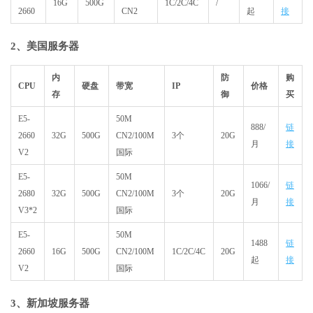
16G
500G
1C/2C/4C
/
2660
CN2
起
接
2、美国服务器
内
防
购
CPU
硬盘
带宽
IP
价格
存
御
买
E5-
50M
888/
链
2660
32G
500G
CN2/100M
3个
20G
月
接
V2
国际
E5-
50M
1066/
链
2680
32G
500G
CN2/100M
3个
20G
月
接
V3*2
国际
E5-
50M
1488
链
2660
16G
500G
CN2/100M
1C/2C/4C
20G
起
接
V2
国际
3、新加坡服务器