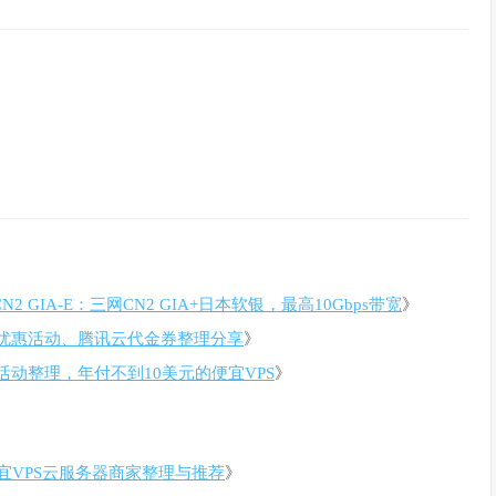
N2 GIA-E：三网CN2 GIA+日本软银，最高10Gbps带宽
》
优惠活动、腾讯云代金券整理分享
》
销活动整理，年付不到10美元的便宜VPS
》
宜VPS云服务器商家整理与推荐
》