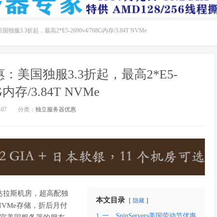
国独服3.3折起，最高2*E5-2690v4/768G内存/3.84T NVMe
优惠：美国独服3.3折起，最高2*E5-
8G内存/3.84T NVMe
07
分类：
独立服务器优惠
国达拉斯机房，超高配独
本文目录
隐藏
T NVMe存储，折后月付
1
一、SpinServers美国劳动节优惠