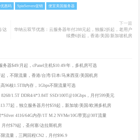
ers优惠码
SpinServers促销
便宜美国服务器
下一篇
夷/达
华纳云双节优惠：云服务器年付288元起，独服2折起，老用户
续费6折起，香港/美国/新加坡机房
立服务器$49/月起，cPanel主机$10.49/年，多机房可选
5折起，不限流量，香港/台湾/日本/马来西亚/美国机房
最高96核1.5TB内存，1Gbps不限流量可选
 8268/1.5T DDR4/4*3.84T SSD/100T@10Gbps，月付599美元
付$13.77起，独立服务器月付$59起，新加坡/美国/欧洲多机房
ver 4116/64G内存/1T M.2 NVMe/10G带宽@30T流量
流量，月付$79起，圣何塞/达拉斯机房
宽，不限流量，三网回程CN2，月付$96.9