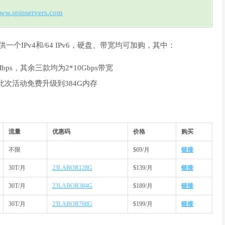
ww.spinservers.com
供一个IPv4和/64 IPv6，硬盘、带宽均可加购，其中：
ps，其余三款均为2*10Gbps带宽
此次活动免费升级到384G内存
流量
优惠码
价格
购买
不限
$69/月
链接
30T/月
23LABOR128G
$139/月
链接
30T/月
23LABOR384G
$189/月
链接
30T/月
23LABOR768G
$199/月
链接