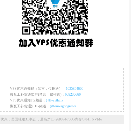
VPS优惠通知群（禁言，仅推送）：
1035854666
搬瓦工补货通知群(禁言，仅推送)：
659236660
VPS优惠通知TG频道：
@flyzythink
搬瓦工补货通知TG频道：
@banwagongnews
节优惠：美国独服3.3折起，最高2*E5-2690v4/768G内存/3.84T NVMe