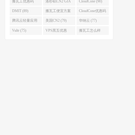
(93)
搬瓦工优惠码
洛杉矶CN2 GIA
CloudCone (90)
(92)
(92)
DMIT (89)
搬瓦工便宜方案
CloudCone优惠码
(86)
(82)
腾讯云轻量应用
美国CN2 (79)
华纳云 (77)
服务器 (82)
Vultr (75)
VPS黑五优惠
搬瓦工怎么样
(75)
(75)