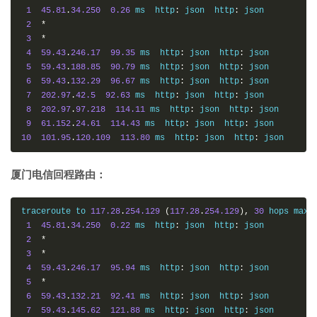
1
45.81
.
34.250
0.26
 ms  http
:
 json  http
:
 json

2
*
3
*
4
59.43
.
246.17
99.35
 ms  http
:
 json  http
:
 json

5
59.43
.
188.85
90.79
 ms  http
:
 json  http
:
 json

6
59.43
.
132.29
96.67
 ms  http
:
 json  http
:
 json

7
202.97
.
42.5
92.63
 ms  http
:
 json  http
:
 json

8
202.97
.
97.218
114.11
 ms  http
:
 json  http
:
 json

9
61.152
.
24.61
114.43
 ms  http
:
 json  http
:
10
101.95
.
120.109
113.80
 ms  http
:
 json  http
:
 json
厦门电信回程路由：
traceroute to 
117.28
.
254.129
(
117.28
.
254.129
),
30
 hops max
,
1
45.81
.
34.250
0.22
 ms  http
:
 json  http
:
 json

2
*
3
*
4
59.43
.
246.17
95.94
 ms  http
:
 json  http
:
 json

5
*
6
59.43
.
132.21
92.41
 ms  http
:
 json  http
:
 json

7
59.43
.
145.62
121.88
 ms  http
:
 json  http
:
 json
