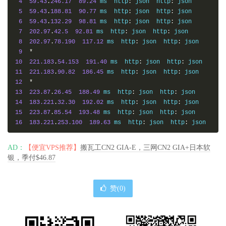
4
59.43
.
246.17
89.24
 ms  http
:
 json  http
:
 json

5
59.43
.
188.81
90.77
 ms  http
:
 json  http
:
 json

6
59.43
.
132.29
98.81
 ms  http
:
 json  http
:
 json

7
202.97
.
42.5
92.81
 ms  http
:
 json  http
:
 json

8
202.97
.
78.190
117.12
 ms  http
:
 json  http
:
 json

9
*
10
221.183
.
54.153
191.40
 ms  http
:
 json  http
:
11
221.183
.
90.82
186.45
 ms  http
:
 json  http
:
12
*
13
223.87
.
26.45
188.49
 ms  http
:
 json  http
:
14
183.221
.
32.30
192.02
 ms  http
:
 json  http
:
15
223.87
.
85.54
193.48
 ms  http
:
 json  http
:
16
183.221
.
253.100
189.63
 ms  http
:
 json  http
:
 json
AD：
【便宜VPS推荐】
搬瓦工CN2 GIA-E，三网CN2 GIA+日本软
银，季付$46.87
赞(
0
)