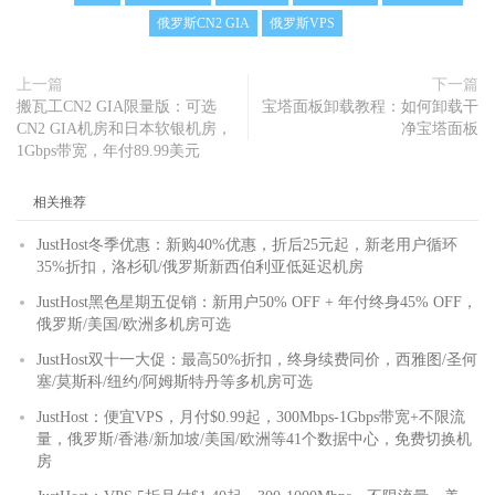
俄罗斯CN2 GIA
俄罗斯VPS
上一篇
下一篇
搬瓦工CN2 GIA限量版：可选
宝塔面板卸载教程：如何卸载干
CN2 GIA机房和日本软银机房，
净宝塔面板
1Gbps带宽，年付89.99美元
相关推荐
JustHost冬季优惠：新购40%优惠，折后25元起，新老用户循环
35%折扣，洛杉矶/俄罗斯新西伯利亚低延迟机房
JustHost黑色星期五促销：新用户50% OFF + 年付终身45% OFF，
俄罗斯/美国/欧洲多机房可选
JustHost双十一大促：最高50%折扣，终身续费同价，西雅图/圣何
塞/莫斯科/纽约/阿姆斯特丹等多机房可选
JustHost：便宜VPS，月付$0.99起，300Mbps-1Gbps带宽+不限流
量，俄罗斯/香港/新加坡/美国/欧洲等41个数据中心，免费切换机
房