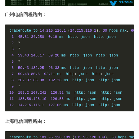
广州电信回程路由：
traceroute to 
14.215
.
116.1
(
14.215
.
116.1
),
30
 hops max
,
60
1
45.81
.
34.250
0.19
 ms  http
:
 json  http
:
 json

2
*
3
*
4
59.43
.
246.17
89.20
 ms  http
:
 json  http
:
 json

5
*
6
59.43
.
132.25
96.33
 ms  http
:
 json  http
:
 json

7
59.43
.
80.6
92.11
 ms  http
:
 json  http
:
 json

8
202.97
.
65.98
132.38
 ms  http
:
 json  http
:
 json

9
*
10
183.2
.
167.241
126.52
 ms  http
:
 json  http
:
11
183.56
.
128.10
126.55
 ms  http
:
 json  http
:
12
14.215
.
116.1
127.06
 ms  http
:
 json  http
:
 json
上海电信回程路由：
traceroute to 
101.95
.
120.109
(
101.95
.
120.109
),
30
 hops max
,