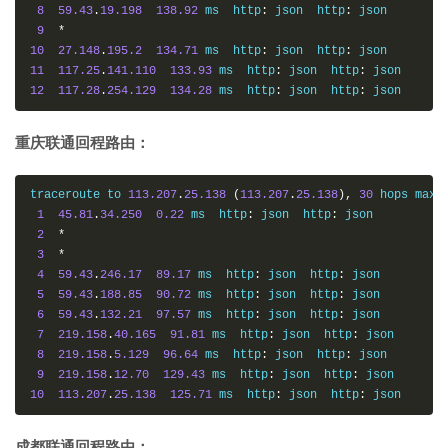
8
59.43
.
19.198
138.92
 ms  http
:
 json  http
:
 json

9
*
10
27.148
.
195.2
134.71
 ms  http
:
 json  http
:
11
117.25
.
141.110
133.93
 ms  http
:
 json  http
:
12
117.28
.
254.129
134.28
 ms  http
:
 json  http
:
 json
重庆联通回程路由：
traceroute to 
113.207
.
25.138
(
113.207
.
25.138
),
30
 hops max
,
1
45.81
.
34.250
0.22
 ms  http
:
 json  http
:
 json

2
*
3
*
4
59.43
.
246.17
89.17
 ms  http
:
 json  http
:
 json

5
59.43
.
188.85
90.72
 ms  http
:
 json  http
:
 json

6
59.43
.
132.21
97.57
 ms  http
:
 json  http
:
 json

7
219.158
.
40.165
91.81
 ms  http
:
 json  http
:
 json

8
219.158
.
5.129
96.64
 ms  http
:
 json  http
:
 json

9
219.158
.
12.70
129.43
 ms  http
:
 json  http
:
10
113.207
.
25.138
125.71
 ms  http
:
 json  http
:
 json
成都联通回程路由：