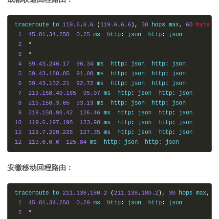
traceroute to 
119.6
.
6.6
(
119.6
.
6.6
),
30
 hops max
,
60
byte
 pa
1
45.81
.
34.250
0.25
 ms  http
:
 json  http
:
 json

2
*
3
*
4
59.43
.
246.17
96.34
 ms  http
:
 json  http
:
 json

5
59.43
.
188.85
91.00
 ms  http
:
 json  http
:
 json

6
59.43
.
132.21
92.72
 ms  http
:
 json  http
:
 json

7
219.158
.
40.165
95.07
 ms  http
:
 json  http
:
 json

8
219.158
.
3.65
93.13
 ms  http
:
 json  http
:
 json

9
219.158
.
98.42
126.46
 ms  http
:
 json  http
:
10
119.6
.
197.198
123.98
 ms  http
:
 json  http
:
11
119.7
.
220.226
127.35
 ms  http
:
 json  http
:
12
119.6
.
6.6
125.84
 ms  http
:
 json  http
:
 json
安徽移动回程路由：
traceroute to 
211.138
.
180.2
(
211.138
.
180.2
),
30
 hops max
,
6
1
45.81
.
34.250
0.29
 ms  http
:
 json  http
:
 json

2
*