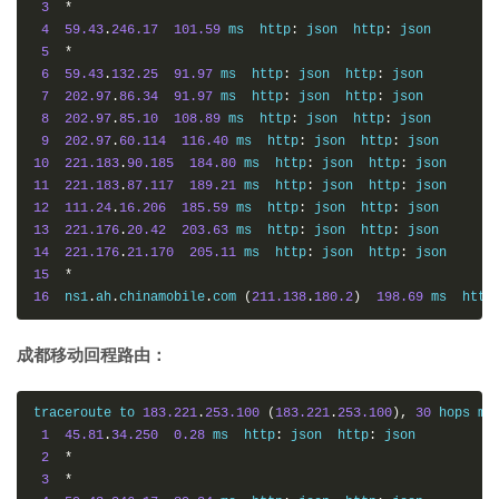
3
*
4
59.43
.
246.17
101.59
 ms  http
:
 json  http
:
 json

5
*
6
59.43
.
132.25
91.97
 ms  http
:
 json  http
:
 json

7
202.97
.
86.34
91.97
 ms  http
:
 json  http
:
 json

8
202.97
.
85.10
108.89
 ms  http
:
 json  http
:
 json

9
202.97
.
60.114
116.40
 ms  http
:
 json  http
:
10
221.183
.
90.185
184.80
 ms  http
:
 json  http
:
11
221.183
.
87.117
189.21
 ms  http
:
 json  http
:
12
111.24
.
16.206
185.59
 ms  http
:
 json  http
:
13
221.176
.
20.42
203.63
 ms  http
:
 json  http
:
14
221.176
.
21.170
205.11
 ms  http
:
 json  http
:
15
*
16
  ns1
.
ah
.
chinamobile
.
com 
(
211.138
.
180.2
)
198.69
 ms  http
成都移动回程路由：
traceroute to 
183.221
.
253.100
(
183.221
.
253.100
),
30
 hops ma
1
45.81
.
34.250
0.28
 ms  http
:
 json  http
:
 json

2
*
3
*