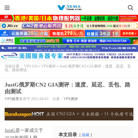
当前位置：
VPS GO
»
VPS测评
»
JustG俄罗斯CN2 GIA测评：速度、延迟、丢
包、路由测试
JustG俄罗斯CN2 GIA测评：速度、延迟、丢包、路
由测试
VPS推荐
发布于 2021-04-03
分类：
VPS测评
JustG
是一家成立于
本文目录
隐藏
2020年的国人商