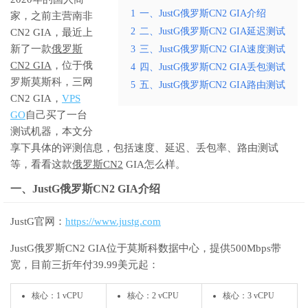
1
一、JustG俄罗斯CN2 GIA介绍
家，之前主营南非
2
二、JustG俄罗斯CN2 GIA延迟测试
CN2 GIA，最近上
新了一款
俄罗斯
3
三、JustG俄罗斯CN2 GIA速度测试
CN2 GIA
，位于俄
4
四、JustG俄罗斯CN2 GIA丢包测试
罗斯莫斯科，三网
5
五、JustG俄罗斯CN2 GIA路由测试
CN2 GIA，
VPS
GO
自己买了一台
测试机器，本文分
享下具体的评测信息，包括速度、延迟、丢包率、路由测试
等，看看这款
俄罗斯CN2
GIA怎么样。
一、JustG俄罗斯CN2 GIA介绍
JustG官网：
https://www.justg.com
JustG俄罗斯CN2 GIA位于莫斯科数据中心，提供500Mbps带
宽，目前三折年付39.99美元起：
核心：1 vCPU
核心：2 vCPU
核心：3 vCPU