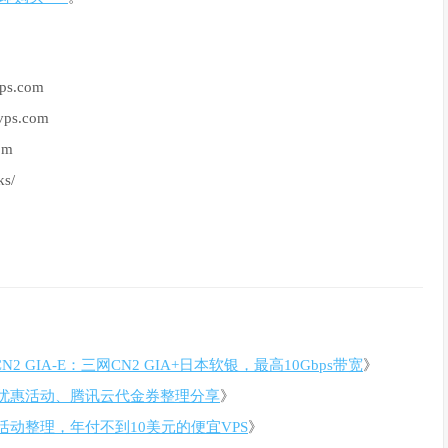
ps.com
vps.com
om
s/
N2 GIA-E：三网CN2 GIA+日本软银，最高10Gbps带宽
》
优惠活动、腾讯云代金券整理分享
》
销活动整理，年付不到10美元的便宜VPS
》