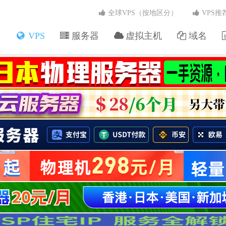
全球VPS（按地区分）
VPS推
VPS
服务器
虚拟主机
域名