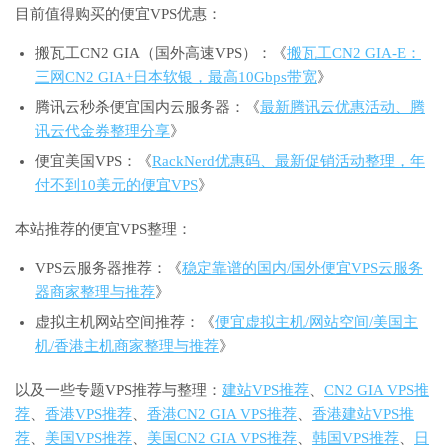
目前值得购买的便宜VPS优惠：
搬瓦工CN2 GIA（国外高速VPS）：《
搬瓦工CN2 GIA-E：
三网CN2 GIA+日本软银，最高10Gbps带宽
》
腾讯云秒杀便宜国内云服务器：《
最新腾讯云优惠活动、腾
讯云代金券整理分享
》
便宜美国VPS：《
RackNerd优惠码、最新促销活动整理，年
付不到10美元的便宜VPS
》
本站推荐的便宜VPS整理：
VPS云服务器推荐：《
稳定靠谱的国内/国外便宜VPS云服务
器商家整理与推荐
》
虚拟主机网站空间推荐：《
便宜虚拟主机/网站空间/美国主
机/香港主机商家整理与推荐
》
以及一些专题VPS推荐与整理：
建站VPS推荐
、
CN2 GIA VPS推
荐
、
香港VPS推荐
、
香港CN2 GIA VPS推荐
、
香港建站VPS推
荐
、
美国VPS推荐
、
美国CN2 GIA VPS推荐
、
韩国VPS推荐
、
日