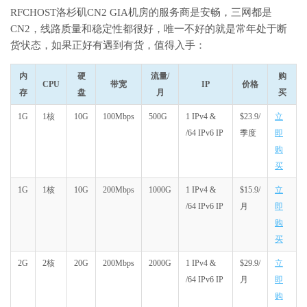
RFCHOST洛杉矶CN2 GIA机房的服务商是安畅，三网都是
CN2，线路质量和稳定性都很好，唯一不好的就是常年处于断
货状态，如果正好有遇到有货，值得入手：
内
硬
流量/
购
CPU
带宽
IP
价格
存
盘
月
买
1G
1核
10G
100Mbps
500G
1 IPv4 &
$23.9/
立
/64 IPv6 IP
季度
即
购
买
1G
1核
10G
200Mbps
1000G
1 IPv4 &
$15.9/
立
/64 IPv6 IP
月
即
购
买
2G
2核
20G
200Mbps
2000G
1 IPv4 &
$29.9/
立
/64 IPv6 IP
月
即
购