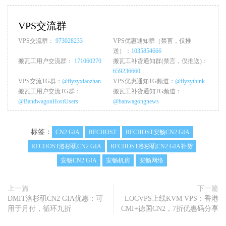
VPS交流群
VPS交流群：
973028233
VPS优惠通知群（禁言，仅推
送）：
1035854666
搬瓦工用户交流群：
171060270
搬瓦工补货通知群(禁言，仅推送)：
659236660
VPS交流TG群：
@flyzyxiaozhan
VPS优惠通知TG频道：
@flyzythink
搬瓦工用户交流TG群：
搬瓦工补货通知TG频道：
@BandwagonHostUsers
@banwagongnews
标签：
CN2 GIA
RFCHOST
RFCHOST安畅CN2 GIA
RFCHOST洛杉矶CN2 GIA
RFCHOST洛杉矶CN2 GIA补货
安畅CN2 GIA
安畅机房
安畅网络
上一篇
下一篇
DMIT洛杉矶CN2 GIA优惠：可
LOCVPS上线KVM VPS：香港
用于月付，循环九折
CMI+德国CN2，7折优惠码分享