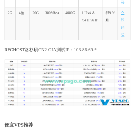
买
2G
4核
20G
300Mbps
4000G
1 IPv4 &
$59.9/
立
/64 IPv6 IP
月
即
购
买
RFCHOST洛杉矶CN2 GIA测试IP：103.86.69.*
便宜VPS推荐