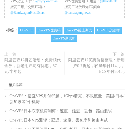
VPS交流TG群：
@flyzyxiaozhan
VPS优惠通知TG频道：
@flyzythink
搬瓦工用户交流TG群：
搬瓦工补货通知TG频道：
@BandwagonHostUsers
@banwagongnews
标签：
OneVPS
OneVPS优惠码
OneVPS延迟测试
OneVPS怎么样
OneVPS测试IP
上一篇
下一篇
阿里云双12拼团活动：免费领代
阿里云双12优惠价格整理：新用
金券，新老用户均有优惠，57
户0.7折起，轻量年付114元，
元/半年起
ECS年付301元
相关推荐
OneVPS：便宜VPS月付$5起，1Gbps带宽，不限流量，美国/日本/
新加坡等9个机房
OneVPS日本东京机房测评：速度、延迟、丢包、路由测试
OneVPS日本VPS测评：延迟、速度、丢包率和路由测试