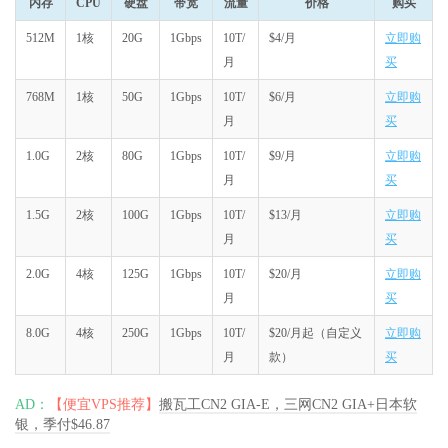
内存
CPU
硬盘
带宽
流量
价格
购买
512M
1核
20G
1Gbps
10T/
$4/月
立即购
月
买
768M
1核
50G
1Gbps
10T/
$6/月
立即购
月
买
1.0G
2核
80G
1Gbps
10T/
$9/月
立即购
月
买
1.5G
2核
100G
1Gbps
10T/
$13/月
立即购
月
买
2.0G
4核
125G
1Gbps
10T/
$20/月
立即购
月
买
8.0G
4核
250G
1Gbps
10T/
$20/月起（自定义
立即购
月
款）
买
AD：
【便宜VPS推荐】
搬瓦工CN2 GIA-E，三网CN2 GIA+日本软
银，季付$46.87