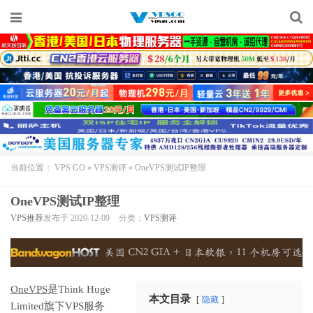
当前位置：
VPS GO
»
VPS测评
»
OneVPS测试IP整理
OneVPS测试IP整理
VPS推荐
发布于 2020-12-09
分类：
VPS测评
OneVPS
是Think Huge
本文目录
隐藏
Limited旗下VPS服务