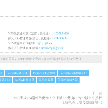
VPS优惠通知群（禁言，仅推送）：
1035854666
搬瓦工补货通知群(禁言，仅推送)：
659236660
VPS优惠通知TG频道：
@flyzythink
搬瓦工补货通知TG频道：
@banwagongnews
夏季促销：便宜美国VPS年付19.99美元起，多IP站群服务器月付30美元起
促销
PacificRack好不好
PacificRack怎么样
PacificRack洛杉矶VPS
美国VPS
多IP站群服务器
站群服务器
美国站群服务器
下一篇
2021宝塔724运维节促销：企业版799元/年，专业版永久授权
1688元/年，送免费SSL证书