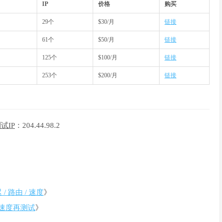
IP
价格
购买
29个
$30/月
链接
61个
$50/月
链接
125个
$100/月
链接
253个
$200/月
链接
测试IP
：204.44.98.2
 / 路由 / 速度
》
VPS速度再测试
》