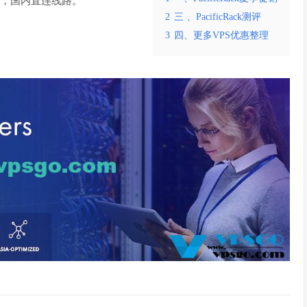
N机房，国内直连线路。
2
三 、PacificRack测评
3
四、更多VPS优惠整理