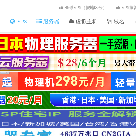
全球VPS（按地区分）
VPS推
VPS
服务器
虚拟主机
域名