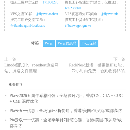
搬瓦工用户交流群：
171060270
搬瓦工补货通知群(禁言，仅推送)：
659236660
VPS交流TG群：
@flyzyxiaozhan
VPS优惠通知TG频道：
@flyzythink
搬瓦工用户交流TG群：
搬瓦工补货通知TG频道：
@BandwagonHostUsers
@banwagongnews
标签：
Pia云
Pia云优惠码
Pia云促销
上一篇
下一篇
Linode测试IP、speedtest测速网
RackNerd新增一键更换IP功能，
站、测速文件整理
72小时内免费，否则收费$3/次
相关推荐
Pia云2026五周年感恩回馈：全场循环7折，香港CN2 GIA + CUG
+ CMI 深度优化
Pia云五一优惠：全场循环8折促销，香港/美国/俄罗斯/成都高防
Pia云双十一优惠：全场季年付7折随心选，香港/美国/俄罗斯/成
都高防