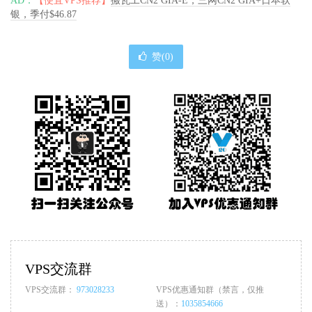
AD：
【便宜VPS推荐】
搬瓦工CN2 GIA-E，三网CN2 GIA+日本软
银，季付$46.87
赞(
0
)
VPS交流群
VPS交流群：
973028233
VPS优惠通知群（禁言，仅推
送）：
1035854666