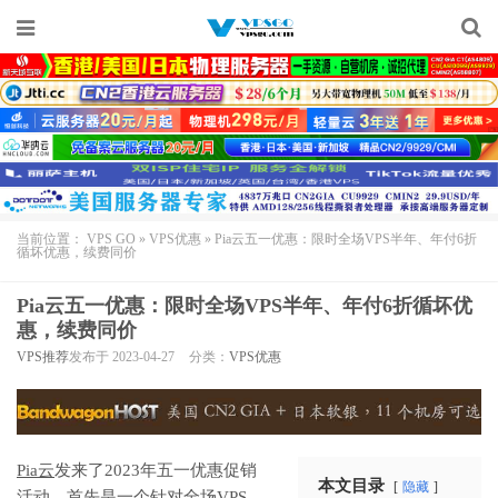
当前位置：
VPS GO
»
VPS优惠
»
Pia云五一优惠：限时全场VPS半年、年付6折
循坏优惠，续费同价
Pia云五一优惠：限时全场VPS半年、年付6折循坏优
惠，续费同价
VPS推荐
发布于 2023-04-27
分类：
VPS优惠
Pia云
发来了2023年五一优惠促销
本文目录
隐藏
活动，首先是一个针对全场VPS