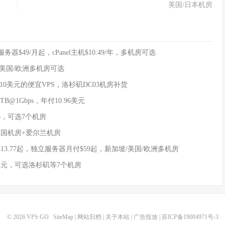
美国/日本机房
立服务器$49/月起，cPanel主机$10.49/年，多机房可选
6起，美国/欧洲多机房可选
付10美元的便宜VPS，洛杉矶DC03机房补货
TB@1Gbps，年付10.96美元
.96，可选7个机房
4个美国机房+爱尔兰机房
付$13.77起，独立服务器月付$59起，新加坡/美国/欧洲多机房
11美元，可选洛杉矶等7个机房
© 2026
VPS GO
SiteMap
|
网站归档
|
关于本站
|
广告投放
|
苏ICP备19004971号-3