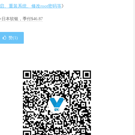
重启、重装系统、修改root密码等
》
A+日本软银，季付$46.87
赞(
1
)