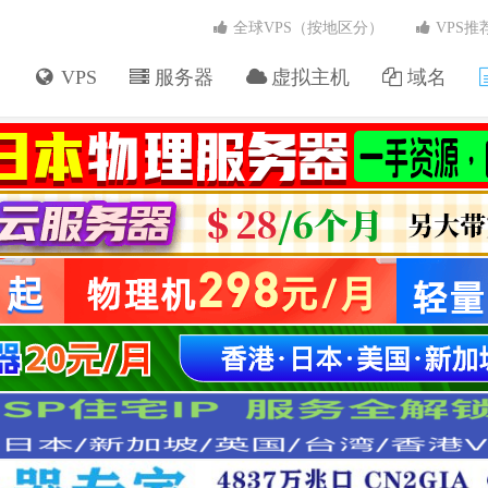
全球VPS（按地区分）
VPS推
VPS
服务器
虚拟主机
域名