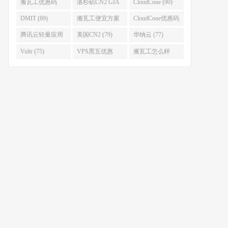
(93)
搬瓦工优惠码
洛杉矶CN2 GIA
CloudCone (90)
(92)
(92)
DMIT (89)
搬瓦工便宜方案
CloudCone优惠码
(86)
(82)
腾讯云轻量应用
美国CN2 (79)
华纳云 (77)
服务器 (82)
Vultr (75)
VPS黑五优惠
搬瓦工怎么样
(75)
(75)