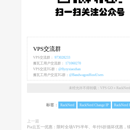
VPS交流群
VPS交流群：
973028233
搬瓦工用户交流群：
171060270
VPS交流TG群：
@flyzyxiaozhan
搬瓦工用户交流TG群：
@BandwagonHostUsers
未经允许不得转载：
VPS GO
»
RackN
标签：
RackNerd
RackNerd Change IP
RackNerd
上一篇
Pia云五一优惠：限时全场VPS半年、年付6折循坏优惠，