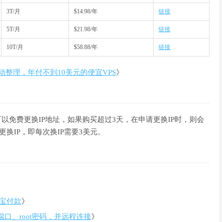
3T/月
$14.98/年
链接
5T/月
$21.98/年
链接
10T/月
$58.88/年
链接
活动整理，年付不到10美元的便宜VPS
》
的，可以免费更换IP地址，如果购买超过3天，在申请更换IP时，则会
换IP，即每次换IP需要3美元。
付宝付款
》
SH端口、root密码，并远程连接
》