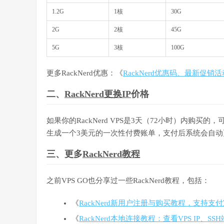
1.2G
1核
30G
2G
2核
45G
5G
3核
100G
更多RackNerd优惠：《
RackNerd优惠码、最新促销
二、
RackNerd更换IP
价格
如果你的RackNerd VPS是3天（72小时）内购买
生成一个3美元的一次性付费账单，支付后系统会自动更
三、更多
RackNerd教程
之前VPS GO也分享过一些RackNerd教程，包括：
《
RackNerd新用户注册与购买教程，支持支
《
RackNerd本地连接教程：查看VPS IP、S