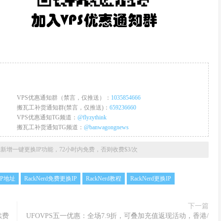
VPS优惠通知群（禁言，仅推送）：
1035854666
搬瓦工补货通知群(禁言，仅推送)：
659236660
VPS优惠通知TG频道：
@flyzythink
搬瓦工补货通知TG频道：
@banwagongnews
erd新增一键更换IP功能，72小时内免费，否则收费$3/次
 IP地址
RackNerd免费更换IP
RackNerd教程
RackNerd更换IP
下一篇
续费
UFOVPS五一优惠：全场7.9折，可叠加充值返现活动，香港/