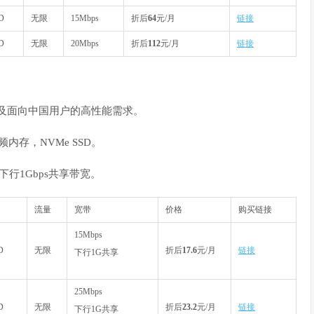
D
无限
15Mbps
折后
64
元/月
链接
D
无限
20Mbps
折后
112
元/月
链接
商及面向中国用户的高性能需求。
内存，NVMe SSD。
行1Gbps共享带宽。
流量
宽带
价格
购买链接
15Mbps
D
无限
折后
17.6
元/月
链接
下行1G共享
25Mbps
D
无限
折后
23.2
元/月
链接
下行1G共享