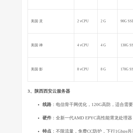
美国·灵
2 vCPU
2 G
90G SS
美国·禅
4 vCPU
4 G
130G S
美国·影
8 vCPU
8 G
170G S
3、陕西西安云服务器
线路
：电信骨干网优化，120G高防，适合需
硬件
：全新一代AMD EPYC高性能霄龙处理器，
特点
：不限流量，免费CC防护，下行1Gbps