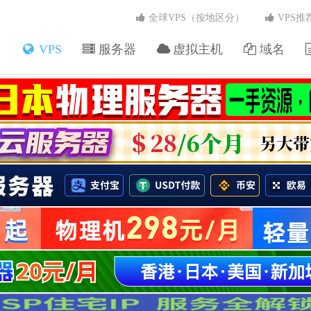
全球VPS（按地区分）
VPS推
VPS
服务器
虚拟主机
域名