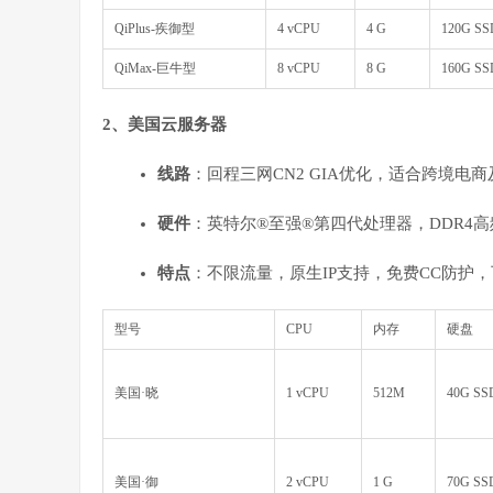
QiPlus-疾御型
4 vCPU
4 G
120G SS
QiMax-巨牛型
8 vCPU
8 G
160G SS
2、美国云服务器
线路
：回程三网CN2 GIA优化，适合跨境电
硬件
：英特尔®至强®第四代处理器，DDR4高频
特点
：不限流量，原生IP支持，免费CC防护，下
型号
CPU
内存
硬盘
美国·晓
1 vCPU
512M
40G SS
美国·御
2 vCPU
1 G
70G SS