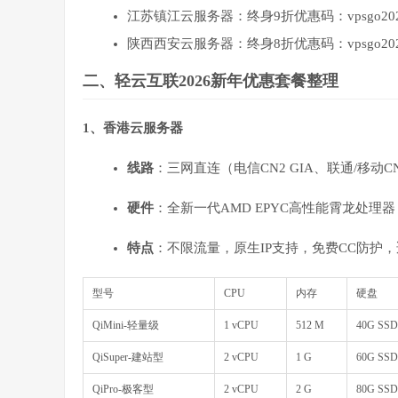
江苏镇江云服务器：终身9折优惠码：vpsgo2026-
陕西西安云服务器：终身8折优惠码：vpsgo2026
二、轻云互联2026新年优惠套餐整理
1、香港云服务器
线路
：三网直连（电信CN2 GIA、联通/移
硬件
：全新一代AMD EPYC高性能霄龙处理器，
特点
：不限流量，原生IP支持，免费CC防护
型号
CPU
内存
硬盘
QiMini-轻量级
1 vCPU
512 M
40G SSD
QiSuper-建站型
2 vCPU
1 G
60G SSD
QiPro-极客型
2 vCPU
2 G
80G SSD