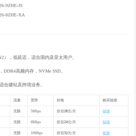
9ZHE-JS
-8ZHE-XA
动CN2），低延迟，适合国内及亚太用户。
DDR4高频内存，NVMe SSD。
，适合建站及跨境业务。
流量
宽带
价格
购买链接
无限
5Mbps
折后
20
元/月
链接
无限
8Mbps
折后
24
元/月
链接
无限
10Mbps
折后
32
元/月
链接