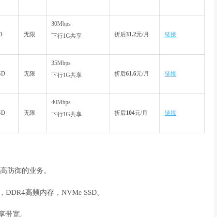
30Mbps
D
无限
折后
31.2
元/月
链接
下行1G共享
35Mbps
SD
无限
折后
61.6
元/月
链接
下行1G共享
40Mbps
SD
无限
折后
104
元/月
链接
下行1G共享
要高防御的业务。
DDR4高频内存，NVMe SSD。
共享带宽。