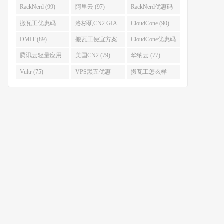
(111)
(102)
RackNerd (99)
阿里云 (97)
RackNerd优惠码
(93)
搬瓦工优惠码
洛杉矶CN2 GIA
CloudCone (90)
(92)
(92)
DMIT (89)
搬瓦工便宜方案
CloudCone优惠码
(86)
(82)
腾讯云轻量应用
美国CN2 (79)
华纳云 (77)
服务器 (82)
Vultr (75)
VPS黑五优惠
搬瓦工怎么样
(75)
(75)