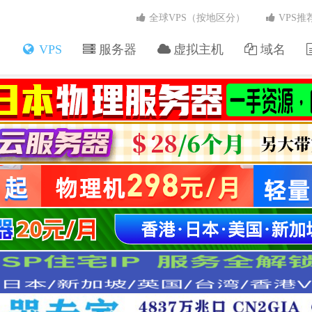
全球VPS（按地区分）
VPS推
VPS
服务器
虚拟主机
域名