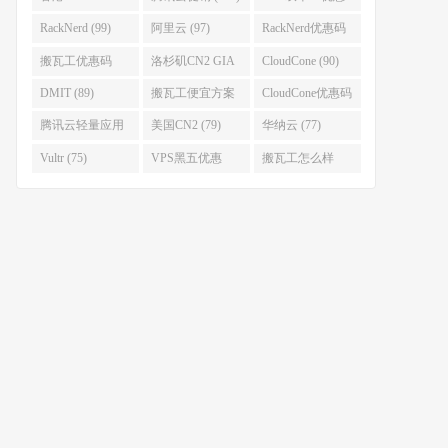
(111)
(102)
RackNerd (99)
阿里云 (97)
RackNerd优惠码
(93)
搬瓦工优惠码
洛杉矶CN2 GIA
CloudCone (90)
(92)
(92)
DMIT (89)
搬瓦工便宜方案
CloudCone优惠码
(86)
(82)
腾讯云轻量应用
美国CN2 (79)
华纳云 (77)
服务器 (82)
Vultr (75)
VPS黑五优惠
搬瓦工怎么样
(75)
(75)