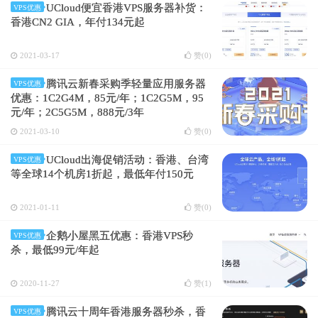
UCloud便宜香港VPS服务器补货：
VPS优惠
香港CN2 GIA，年付134元起
2021-03-17
赞(
0
)
腾讯云新春采购季轻量应用服务器
VPS优惠
优惠：1C2G4M，85元/年；1C2G5M，95
元/年；2C5G5M，888元/3年
2021-03-10
赞(
0
)
UCloud出海促销活动：香港、台湾
VPS优惠
等全球14个机房1折起，最低年付150元
2021-01-11
赞(
0
)
企鹅小屋黑五优惠：香港VPS秒
VPS优惠
杀，最低99元/年起
2020-11-27
赞(
1
)
腾讯云十周年香港服务器秒杀，香
VPS优惠