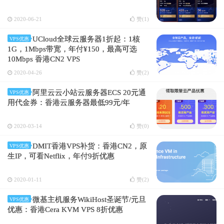
2020-06-21
赞(
1
)
UCloud全球云服务器1折起：1核
VPS优惠
1G，1Mbps带宽，年付¥150，最高可选
10Mbps 香港CN2 VPS
2020-04-26
赞(
2
)
阿里云云小站云服务器ECS 20元通
VPS优惠
用代金券：香港云服务器最低99元/年
2020-03-14
赞(
0
)
DMIT香港VPS补货：香港CN2，原
VPS优惠
生IP，可看Netflix，年付9折优惠
2020-01-11
赞(
2
)
微基主机服务WikiHost圣诞节/元旦
VPS优惠
优惠：香港Cera KVM VPS 8折优惠