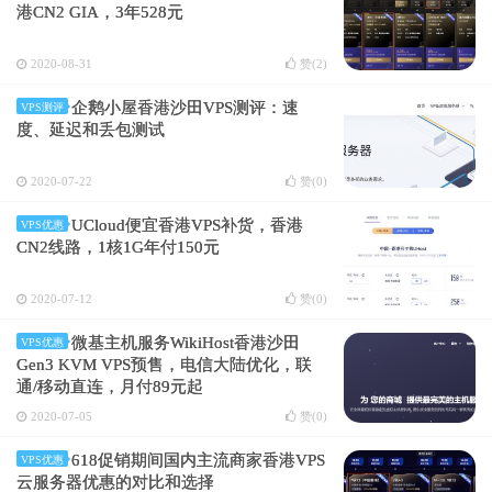
港CN2 GIA，3年528元
2020-08-31
赞(
2
)
企鹅小屋香港沙田VPS测评：速
VPS测评
度、延迟和丢包测试
2020-07-22
赞(
0
)
UCloud便宜香港VPS补货，香港
VPS优惠
CN2线路，1核1G年付150元
2020-07-12
赞(
0
)
微基主机服务WikiHost香港沙田
VPS优惠
Gen3 KVM VPS预售，电信大陆优化，联
通/移动直连，月付89元起
2020-07-05
赞(
0
)
618促销期间国内主流商家香港VPS
VPS优惠
云服务器优惠的对比和选择