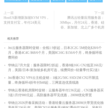
上一篇
下一篇
HostUS新增新加坡KVM VPS，
腾讯云轻量应用服务器：
支持支付宝，年付24美元
30Mbps，月付24元，香港、硅
谷、新加坡、北上广多个机房
相关推荐
Jtti云服务器限时促销：全线1.9折起，日本2C2G 5M优化$28/6个
月，香港4C4G $68/6个月，美国8C16G $156/6个月，终身循环续
费同价
华纳云7月大促：服务器限时2折起，香港8核16G CN2低至166元/
月，美国/日本/新加坡多机房可选，续费同价+轻量季付买2送1
Jtti香港CN2 VPS云主机促销：1核2G/50G SSD/2M CN2不限流
量，终身循环4折年付$48起，三网直连优质线路
华纳云香港机房限时促销：云服务器年付236元起，CN2服务器买
3送1月付900元起，高防服务器罕见优惠，200M优化带宽
华纳云2026开春采购活动：香港轻量云服务器200M大带宽优化独
享低至236元/年，美国CN2云服务器4核8G季付仅396元，另有日