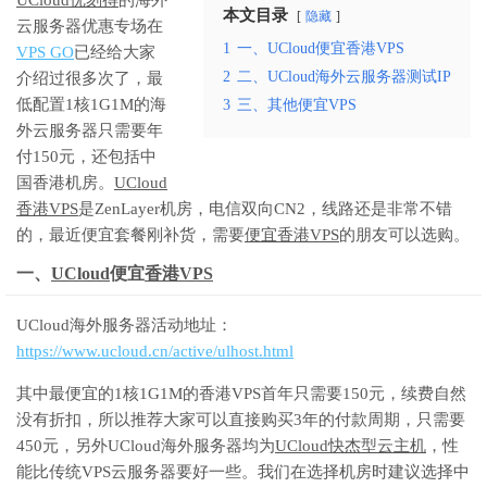
本文目录
隐藏
云服务器优惠专场在
1
一、UCloud便宜香港VPS
VPS GO
已经给大家
2
二、UCloud海外云服务器测试IP
介绍过很多次了，最
低配置1核1G1M的海
3
三、其他便宜VPS
外云服务器只需要年
付150元，还包括中
国香港机房。
UCloud
香港VPS
是ZenLayer机房，电信双向CN2，线路还是非常不错
的，最近便宜套餐刚补货，需要
便宜香港VPS
的朋友可以选购。
一、
UCloud
便宜
香港VPS
UCloud海外服务器活动地址：
https://www.ucloud.cn/active/ulhost.html
其中最便宜的1核1G1M的香港VPS首年只需要150元，续费自然
没有折扣，所以推荐大家可以直接购买3年的付款周期，只需要
450元，另外UCloud海外服务器均为
UCloud快杰型云主机
，性
能比传统VPS云服务器要好一些。我们在选择机房时建议选择中