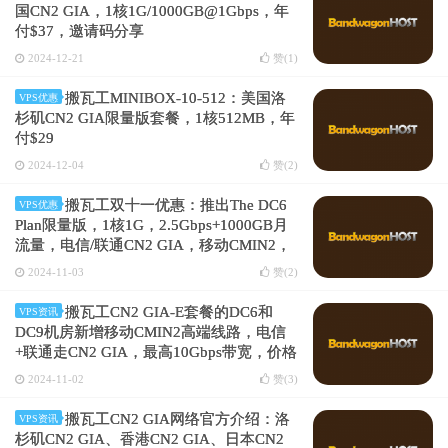
国CN2 GIA，1核1G/1000GB@1Gbps，年
付$37，邀请码分享
2024-12-21
赞(
1
)
搬瓦工MINIBOX-10-512：美国洛
VPS优惠
杉矶CN2 GIA限量版套餐，1核512MB，年
付$29
2024-12-04
赞(
2
)
搬瓦工双十一优惠：推出The DC6
VPS优惠
Plan限量版，1核1G，2.5Gbps+1000GB月
流量，电信/联通CN2 GIA，移动CMIN2，
年付$49.41
高性价比推荐
2024-11-03
赞(
2
)
搬瓦工CN2 GIA-E套餐的DC6和
VPS资讯
DC9机房新增移动CMIN2高端线路，电信
+联通走CN2 GIA，最高10Gbps带宽，价格
不变
2024-11-02
赞(
3
)
搬瓦工CN2 GIA网络官方介绍：洛
VPS资讯
杉矶CN2 GIA、香港CN2 GIA、日本CN2