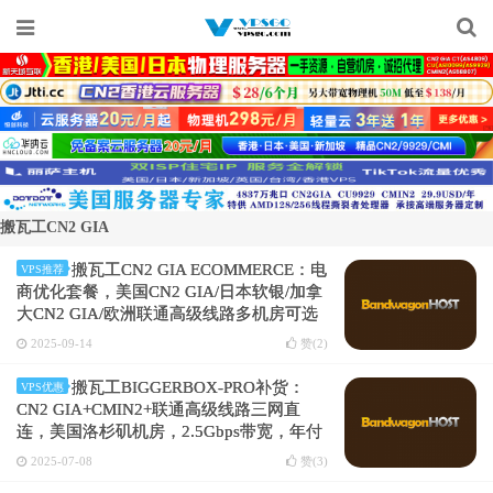
搬瓦工CN2 GIA
搬瓦工CN2 GIA ECOMMERCE：电
VPS推荐
商优化套餐，美国CN2 GIA/日本软银/加拿
大CN2 GIA/欧洲联通高级线路多机房可选
2025-09-14
赞(
2
)
搬瓦工BIGGERBOX-PRO补货：
VPS优惠
CN2 GIA+CMIN2+联通高级线路三网直
连，美国洛杉矶机房，2.5Gbps带宽，年付
$36.36
限时补货，高性价比推荐
2025-07-08
赞(
3
)