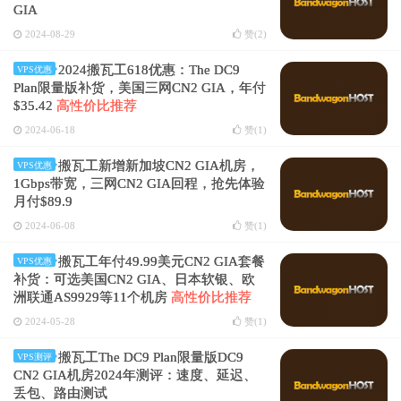
GIA
2024-08-29
赞(
2
)
2024搬瓦工618优惠：The DC9
VPS优惠
Plan限量版补货，美国三网CN2 GIA，年付
$35.42
高性价比推荐
2024-06-18
赞(
1
)
搬瓦工新增新加坡CN2 GIA机房，
VPS优惠
1Gbps带宽，三网CN2 GIA回程，抢先体验
月付$89.9
2024-06-08
赞(
1
)
搬瓦工年付49.99美元CN2 GIA套餐
VPS优惠
补货：可选美国CN2 GIA、日本软银、欧
洲联通AS9929等11个机房
高性价比推荐
2024-05-28
赞(
1
)
搬瓦工The DC9 Plan限量版DC9
VPS测评
CN2 GIA机房2024年测评：速度、延迟、
丢包、路由测试