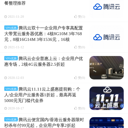
餐整理推荐
2021-11-20
赞(
1
)
腾讯云双十一企业用户专享高配置
VPS优惠
大带宽云服务器优惠：4核8G10M 3年768
元，8核16G14M 3年1536元，16核
32G18M 3年3560元
2021-11-12
赞(
0
)
腾讯云企业普惠上云：企业用户优
VPS优惠
惠专场，2核4G云服务器2.5折起
2020-12-03
赞(
0
)
腾讯云11.11云上盛惠提前购：个
VPS优惠
人/企业用户云服务器1折起，最高再返
5000元无门槛代金券
2020-10-17
赞(
0
)
腾讯云便宜国内/香港云服务器限时
VPS优惠
秒杀年付99元起，企业用户专享2折起