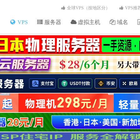
全球VPS（按地区分）
VPS推
VPS
服务器
虚拟主机
域名