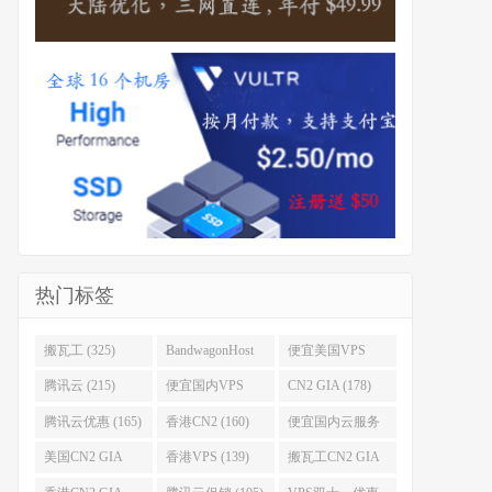
热门标签
搬瓦工 (325)
BandwagonHost
便宜美国VPS
(223)
(222)
腾讯云 (215)
便宜国内VPS
CN2 GIA (178)
(184)
腾讯云优惠 (165)
香港CN2 (160)
便宜国内云服务
器 (152)
美国CN2 GIA
香港VPS (139)
搬瓦工CN2 GIA
(141)
(118)