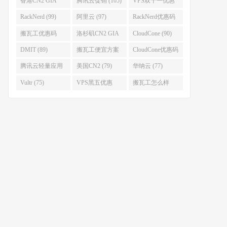
香港CN2 GIA
腾讯云促销 (105)
VPS双十一优惠
(111)
(102)
RackNerd (99)
阿里云 (97)
RackNerd优惠码
(93)
搬瓦工优惠码
洛杉矶CN2 GIA
CloudCone (90)
(92)
(92)
DMIT (89)
搬瓦工便宜方案
CloudCone优惠码
(86)
(82)
腾讯云轻量应用
美国CN2 (79)
华纳云 (77)
服务器 (82)
Vultr (75)
VPS黑五优惠
搬瓦工怎么样
(75)
(75)