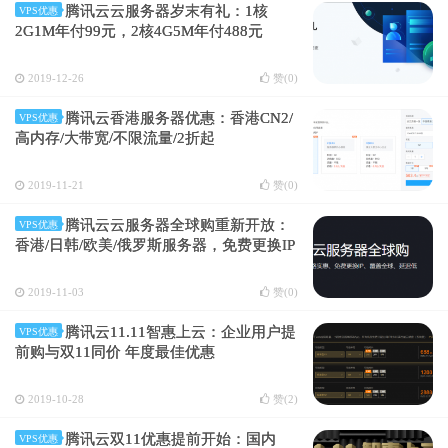
腾讯云云服务器岁末有礼：1核
VPS优惠
2G1M年付99元，2核4G5M年付488元
2019-12-26
赞(
0
)
腾讯云香港服务器优惠：香港CN2/
VPS优惠
高内存/大带宽/不限流量/2折起
2019-11-21
赞(
0
)
腾讯云云服务器全球购重新开放：
VPS优惠
香港/日韩/欧美/俄罗斯服务器，免费更换IP
2019-11-03
赞(
0
)
腾讯云11.11智惠上云：企业用户提
VPS优惠
前购与双11同价 年度最佳优惠
2019-10-28
赞(
2
)
腾讯云双11优惠提前开始：国内
VPS优惠