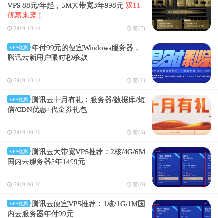
VPS 88元/年起，5M大带宽3年998元
双11
优惠来袭！
2019-10-14
赞(
7
)
年付99元的便宜Windows服务器，
VPS优惠
腾讯云新用户限时秒杀款
2019-10-14
赞(
1
)
腾讯云十月有礼：服务器/数据库/短
VPS优惠
信/CDN优惠+代金券礼包
2019-09-26
赞(
3
)
腾讯云大带宽VPS推荐：2核/4G/6M
VPS优惠
国内云服务器3年1499元
2019-08-26
赞(
0
)
腾讯云便宜VPS推荐：1核/1G/1M国
VPS优惠
内云服务器年付99元