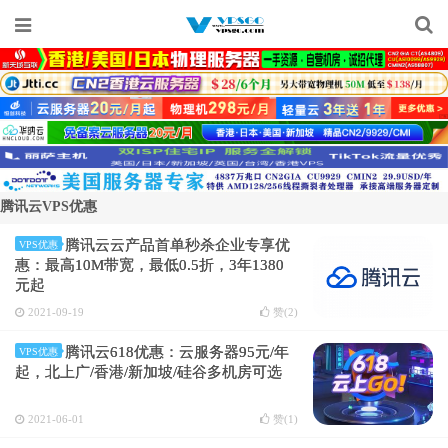
腾讯云VPS优惠
腾讯云云产品首单秒杀企业专享优
VPS优惠
惠：最高10M带宽，最低0.5折，3年1380
元起
2021-09-19
赞(
2
)
腾讯云618优惠：云服务器95元/年
VPS优惠
起，北上广/香港/新加坡/硅谷多机房可选
2021-06-01
赞(
1
)