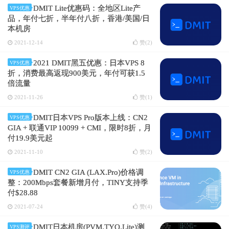
DMIT Lite优惠码：全地区Lite产
VPS优惠
品，年付七折，半年付八折，香港/美国/日
本机房
2021-12-14
赞(
2
)
2021 DMIT黑五优惠：日本VPS 8
VPS优惠
折，消费最高返现900美元，年付可获1.5
倍流量
2021-11-26
赞(
1
)
DMIT日本VPS Pro版本上线：CN2
VPS优惠
GIA + 联通VIP 10099 + CMI，限时8折，月
付19.9美元起
2021-11-10
赞(
2
)
DMIT CN2 GIA (LAX.Pro)价格调
VPS优惠
整：200Mbps套餐新增月付，TINY支持季
付$28.88
2021-07-24
赞(
4
)
DMIT日本机房(PVM.TYO.Lite)测
VPS测评