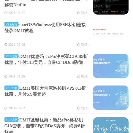
解锁Netflix
2021-05-17
赞(
3
)
macOS/Windows使用SSH私钥连接
VPS教程
登录DMIT教程
2021-05-16
赞(
2
)
DMIT优惠码：sPro洛杉矶GIA 85折
VPS优惠
优惠，年付113美元，自带CF DDoS防御
2021-02-26
赞(
2
)
DMIT美国大带宽洛杉矶VPS 8.1折
VPS优惠
优惠，月付6.9美元起
2021-01-12
赞(
1
)
DMIT圣诞优惠：新品sPro洛杉矶
VPS优惠
GIA套餐，自带CF的DDoS防御，终身8折
优惠