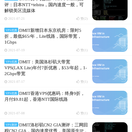
评：日本NTT+telstra，国内速度一般，可
解锁美区流媒体
2021-07-21
赞(
2
)
DMIT新增日本东京机房：限时5
VPS优惠
折，最低$65/年，Lite线路，国际带宽，
1Gbps
2021-07-19
赞(
1
)
DMIT：美国洛杉矶大带宽
VPS优惠
VPS(LAX Lite)年付7折优惠，$53/年起，1-
2Gbps带宽
2021-07-17
赞(
1
)
DMIT香港VPS优惠码：终身9折，
VPS优惠
月付$9.81起，香港NTT国际线路
2021-07-08
赞(
1
)
DMIT洛杉矶CN2 GIA测评：三网回
VPS测评
程CN2 GIA，国内速度优秀，美国原生IP，