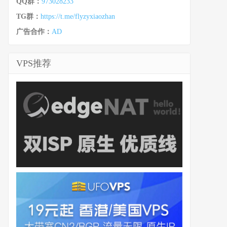
QQ群：
973028233
TG群：
https://t.me/flyzyxiaozhan
广告合作：
AD
VPS推荐