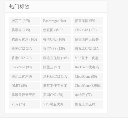
热门标签
搬瓦工 (325)
BandwagonHost
便宜美国VPS
(223)
(222)
腾讯云 (215)
便宜国内VPS
CN2 GIA (178)
(184)
腾讯云优惠 (165)
香港CN2 (160)
便宜国内云服务
器 (152)
美国CN2 GIA
香港VPS (139)
搬瓦工CN2 GIA
(141)
(118)
香港CN2 GIA
腾讯云促销 (105)
VPS双十一优惠
(111)
(102)
RackNerd (99)
阿里云 (97)
RackNerd优惠码
(93)
搬瓦工优惠码
洛杉矶CN2 GIA
CloudCone (90)
(92)
(92)
DMIT (89)
搬瓦工便宜方案
CloudCone优惠码
(86)
(82)
腾讯云轻量应用
美国CN2 (79)
华纳云 (77)
服务器 (82)
Vultr (75)
VPS黑五优惠
搬瓦工怎么样
(75)
(75)