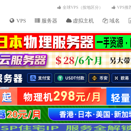
全球VPS（按地区分）
VPS推
VPS
服务器
虚拟主机
域名