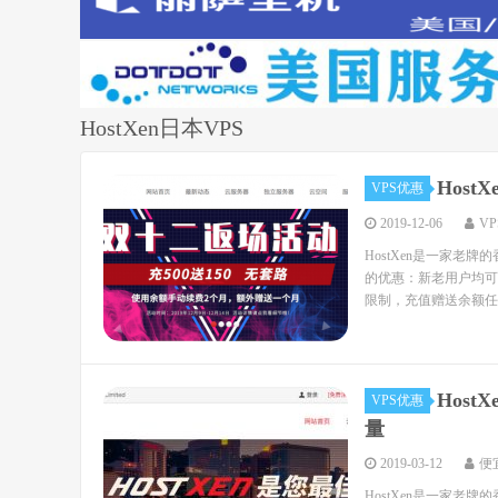
HostXen日本VPS
Hos
VPS优惠
2019-12-06
V
HostXen是一家老牌
的优惠：新老用户均可
限制，充值赠送余额任何
Host
VPS优惠
量
2019-03-12
便
HostXen是一家老牌