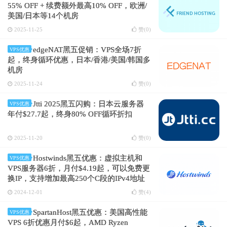
55% OFF + 续费额外最高10% OFF，欧洲/
美国/日本等14个机房
2025-11-25
赞(
0
)
edgeNAT黑五促销：VPS全场7折
VPS优惠
起，终身循环优惠，日本/香港/美国/韩国多
机房
2025-11-24
赞(
0
)
Jtti 2025黑五闪购：日本云服务器
VPS优惠
年付$27.7起，终身80% OFF循环折扣
2025-11-20
赞(
0
)
Hostwinds黑五优惠：虚拟主机和
VPS优惠
VPS服务器6折，月付$4.19起，可以免费更
换IP，支持增加最高250个C段的IPv4地址
2024-12-01
赞(
4
)
SpartanHost黑五优惠：美国高性能
VPS优惠
VPS 6折优惠月付$6起，AMD Ryzen