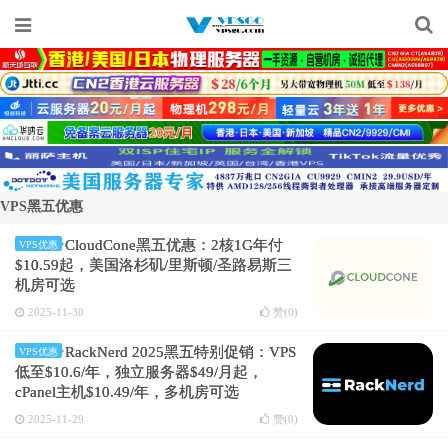
VPS黑五优惠
CloudCone黑五优惠：2核1G年付
VPS优惠
$10.59起，美国洛杉矶/里斯顿/圣路易斯三
机房可选
2025-11-30
赞(
0
)
RackNerd 2025黑五特别促销：VPS
VPS优惠
低至$10.6/年，独立服务器$49/月起，
cPanel主机$10.49/年，多机房可选
2025-11-29
赞(
0
)