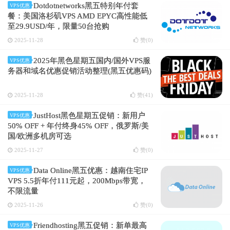
Dotdotnetworks黑五特别年付套
VPS优惠
餐：美国洛杉矶VPS AMD EPYC高性能低
至29.9USD/年，限量50台抢购
2025-11-28
赞(
0
)
2025年黑色星期五国内/国外VPS服
VPS优惠
务器和域名优惠促销活动整理(黑五优惠码)
2025-11-28
赞(
41
)
JustHost黑色星期五促销：新用户
VPS优惠
50% OFF + 年付终身45% OFF，俄罗斯/美
国/欧洲多机房可选
2025-11-27
赞(
0
)
Data Online黑五优惠：越南住宅IP
VPS优惠
VPS 5.5折年付111元起，200Mbps带宽，
不限流量
2025-11-26
赞(
0
)
Friendhosting黑五促销：新单最高
VPS优惠