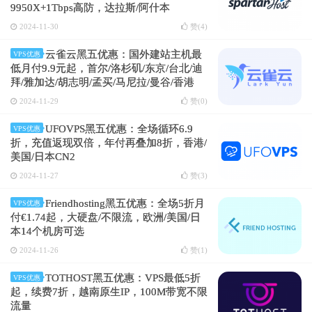
9950X+1Tbps高防，达拉斯/阿什本
2024-11-30
赞(
4
)
云雀云黑五优惠：国外建站主机最
VPS优惠
低月付9.9元起，首尔/洛杉矶/东京/台北/迪
拜/雅加达/胡志明/孟买/马尼拉/曼谷/香港
2024-11-29
赞(
0
)
UFOVPS黑五优惠：全场循环6.9
VPS优惠
折，充值返现双倍，年付再叠加8折，香港/
美国/日本CN2
2024-11-27
赞(
3
)
Friendhosting黑五优惠：全场5折月
VPS优惠
付€1.74起，大硬盘/不限流，欧洲/美国/日
本14个机房可选
2024-11-26
赞(
1
)
TOTHOST黑五优惠：VPS最低5折
VPS优惠
起，续费7折，越南原生IP，100M带宽不限
流量