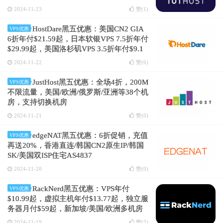
2024-11-23
赞(
1
)
HostDare黑五优惠：美国CN2 GIA
VPS优惠
6折年付$21.59起，日本软银VPS 7.5折年付
$29.99起，美国洛杉矶VPS 3.5折年付$9.1
起
2024-11-22
赞(
6
)
JustHost黑五优惠：全场4折，200M
VPS优惠
不限流量，美国/欧洲/俄罗斯/亚洲等38个机
房，支持切换机房
2024-11-21
赞(
0
)
edgeNAT黑五优惠：6折促销，充值
VPS优惠
再送20%，香港直连/韩国CN2原生IP/韩国
SK/美国双ISP住宅AS4837
2024-11-20
赞(
0
)
RackNerd黑五优惠：VPS年付
VPS优惠
$10.99起，虚拟主机年付$13.77起，独立服
务器月付$59起，新加坡/美国/欧洲多机房
2024-11-19
赞(
5
)