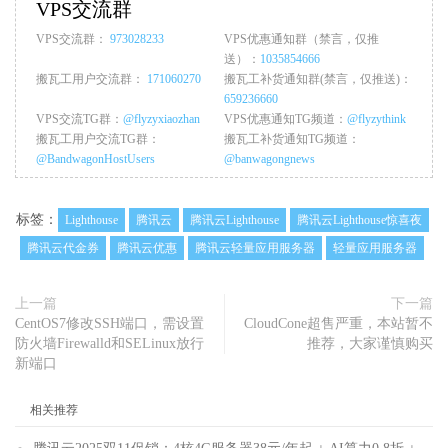
VPS交流群
VPS交流群：
973028233
VPS优惠通知群（禁言，仅推
送）：
1035854666
搬瓦工用户交流群：
171060270
搬瓦工补货通知群(禁言，仅推送)：
659236660
VPS交流TG群：
@flyzyxiaozhan
VPS优惠通知TG频道：
@flyzythink
搬瓦工用户交流TG群：
搬瓦工补货通知TG频道：
@BandwagonHostUsers
@banwagongnews
标签：
Lighthouse
腾讯云
腾讯云Lighthouse
腾讯云Lighthouse惊喜夜
腾讯云代金券
腾讯云优惠
腾讯云轻量应用服务器
轻量应用服务器
上一篇
下一篇
CentOS7修改SSH端口，需设置
CloudCone超售严重，本站暂不
防火墙Firewalld和SELinux放行
推荐，大家谨慎购买
新端口
相关推荐