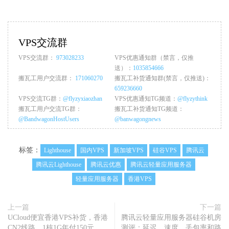
VPS交流群
VPS交流群：
973028233
VPS优惠通知群（禁言，仅推
送）：
1035854666
搬瓦工用户交流群：
171060270
搬瓦工补货通知群(禁言，仅推送)：
659236660
VPS交流TG群：
@flyzyxiaozhan
VPS优惠通知TG频道：
@flyzythink
搬瓦工用户交流TG群：
搬瓦工补货通知TG频道：
@BandwagonHostUsers
@banwagongnews
标签：
Lighthouse
国内VPS
新加坡VPS
硅谷VPS
腾讯云
腾讯云Lighthouse
腾讯云优惠
腾讯云轻量应用服务器
轻量应用服务器
香港VPS
上一篇
下一篇
UCloud便宜香港VPS补货，香港
腾讯云轻量应用服务器硅谷机房
CN2线路，1核1G年付150元
测评：延迟、速度、丢包率和路