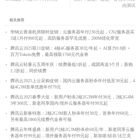
由测试
相关推荐
华纳云香港机房限时促销：云服务器年付236元起，CN2服务器买
3送1月付900元起，高防服务器罕见优惠，200M优化带宽
腾讯云2025双11促销：4核4G服务器38元/年起 + AI算力0.8折 +
百万Tokens免费，最高领取1760元代金券
腾讯云轻量云五周年庆：续费最低1折起，成团再送3个月；新购
2.2折起，同价续费
腾讯云2025上云采购促销：国内云服务器秒杀年付低至38元起，4
核4G3M首单优惠年付79元
腾讯云2025春季大促：新用户秒杀2核2G3M年付38元，2核2G4M
3年368元，新老同享国内/境外云服务器年付99元起
腾讯云新春特惠：2核2G3M新人秒杀年付38元，首单年付68元，
另有最高1860元续费代金券可领
腾讯云年终盛典：新用户2核2G3M秒杀价68元/年，新老同享云服
务器年付99元起，境外服务器年付99元起，新加坡/硅谷/法兰克