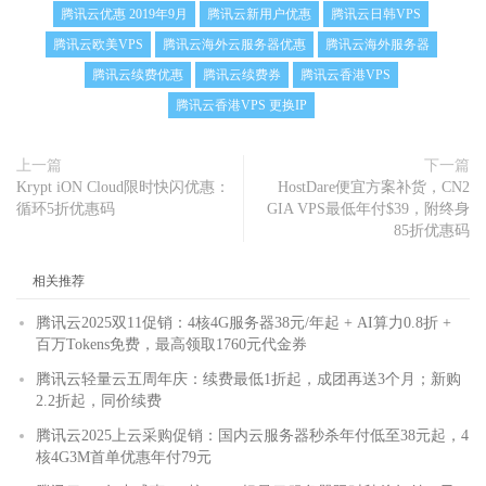
腾讯云优惠 2019年9月
腾讯云新用户优惠
腾讯云日韩VPS
腾讯云欧美VPS
腾讯云海外云服务器优惠
腾讯云海外服务器
腾讯云续费优惠
腾讯云续费券
腾讯云香港VPS
腾讯云香港VPS 更换IP
上一篇
下一篇
Krypt iON Cloud限时快闪优惠：
HostDare便宜方案补货，CN2
循环5折优惠码
GIA VPS最低年付$39，附终身
85折优惠码
相关推荐
腾讯云2025双11促销：4核4G服务器38元/年起 + AI算力0.8折 +
百万Tokens免费，最高领取1760元代金券
腾讯云轻量云五周年庆：续费最低1折起，成团再送3个月；新购
2.2折起，同价续费
腾讯云2025上云采购促销：国内云服务器秒杀年付低至38元起，4
核4G3M首单优惠年付79元